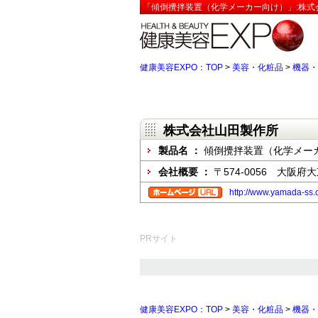
「傾倒攪拌装置（化学メーカー向け）」:株式
健康美容EXPO：TOP
>
美容・化粧品
>
機器・
株式会社山田製作所
製品名 ：
傾倒攪拌装置（化学メー
会社概要 ：
〒574-0056 大阪府
http://www.yamada-ss.c
PRサイト
健康美容EXPO：TOP
>
美容・化粧品
>
機器・