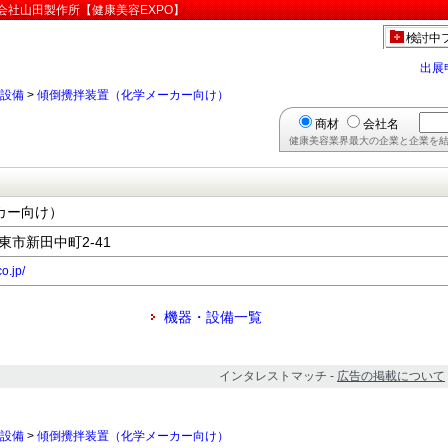
会社山田製作所【健康美容EXPO】
検討中
出展
設備
>
傾倒攪拌装置（化学メーカー向け）
商材
会社名
健康美容業界最大の企業と企業を結
カー向け）
大東市新田中町2-41
o.jp/
機器・設備一覧
インタレストマッチ -
広告の掲載について
設備
>
傾倒攪拌装置（化学メーカー向け）