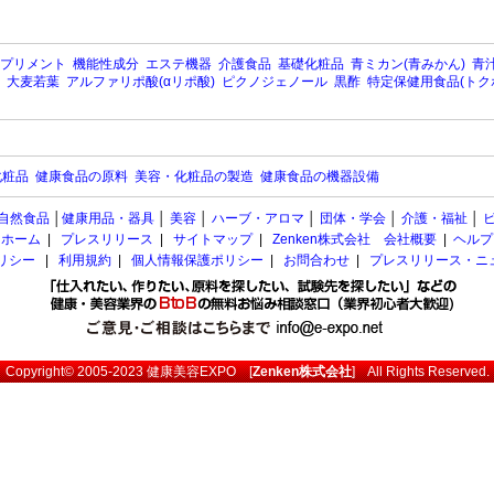
プリメント
機能性成分
エステ機器
介護食品
基礎化粧品
青ミカン(青みかん)
青汁
大麦若葉
アルファリポ酸(αリポ酸)
ピクノジェノール
黒酢
特定保健用食品(トク
化粧品
健康食品の原料
美容・化粧品の製造
健康食品の機器設備
自然食品
│
健康用品・器具
│
美容
│
ハーブ・アロマ
│
団体・学会
│
介護・福祉
│
ホーム
|
プレスリリース
|
サイトマップ
|
Zenken株式会社 会社概要
|
ヘルプ
ポリシー
|
利用規約
|
個人情報保護ポリシー
|
お問合わせ
|
プレスリリース・ニ
Copyright© 2005-2023
健康美容EXPO
[
Zenken株式会社
] All Rights Reserved.