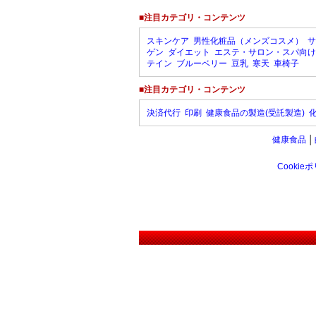
■注目カテゴリ・コンテンツ
スキンケア
男性化粧品（メンズコスメ）
サ
ゲン
ダイエット
エステ・サロン・スパ向け
テイン
ブルーベリー
豆乳
寒天
車椅子
■注目カテゴリ・コンテンツ
決済代行
印刷
健康食品の製造(受託製造)
健康食品
│
Cookie