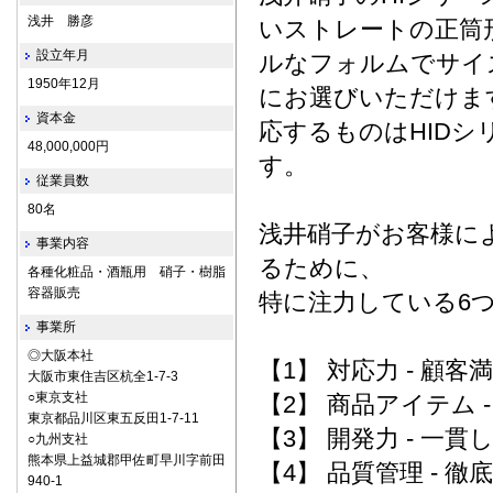
浅井 勝彦
いストレートの正筒
設立年月
ルなフォルムでサイ
1950年12月
にお選びいただけま
資本金
応するものはHIDシ
48,000,000円
す。
従業員数
80名
浅井硝子がお客様に
事業内容
るために、
各種化粧品・酒瓶用 硝子・樹脂
容器販売
特に注力している6
事業所
◎大阪本社
【1】 対応力 - 顧客
大阪市東住吉区杭全1-7-3
○東京支社
【2】 商品アイテム 
東京都品川区東五反田1-7-11
【3】 開発力 - 一貫
○九州支社
熊本県上益城郡甲佐町早川字前田
【4】 品質管理 - 徹
940-1