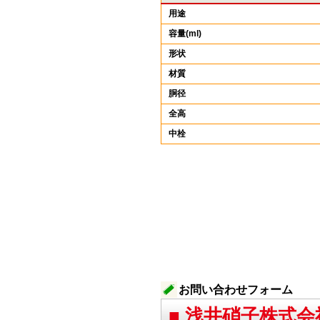
用途
容量(ml)
形状
材質
胴径
全高
中栓
お問い合わせフォーム
■ 浅井硝子株式会