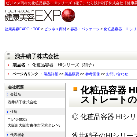
ビジネス商材の化粧品容器 HIシリーズ（硝子）なら浅井硝子株式会社【健康美
健康美容EXPO：TOP
>
ビジネス商材
>
容器・パッケージ
>
化粧品容器 HIシ
浅井硝子株式会社
製品名 ：
化粧品容器 HIシリーズ（硝子）
ページ内リンク ：
製品詳細
>>
製品概要
>>
参考画像
>>
お問い合わせ
会社概要
化粧品容器 
会社名
ストレートの
浅井硝子株式会社
住所
◎ 化粧品容器 HIシ
〒546-0002
大阪府大阪市東住吉区杭全1-7-3
浅井硝子のHIシリー
代表者名