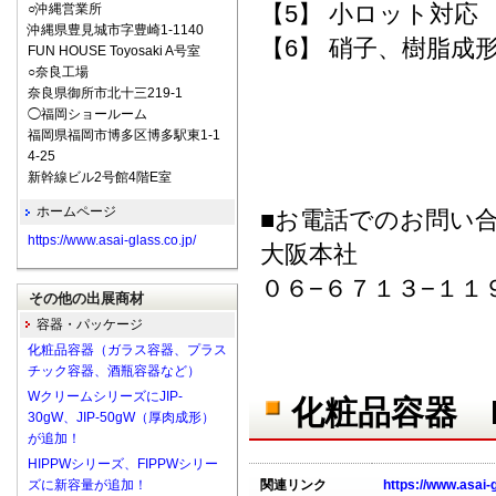
【5】 小ロット対応
○沖縄営業所
沖縄県豊見城市字豊崎1-1140
【6】 硝子、樹脂成
FUN HOUSE Toyosaki A号室
○奈良工場
奈良県御所市北十三219-1
◯福岡ショールーム
福岡県福岡市博多区博多駅東1-1
4-25
新幹線ビル2号館4階E室
ホームページ
■お電話でのお問い
https://www.asai-glass.co.jp/
大阪本社
０６−６７１３−１１
その他の出展商材
容器・パッケージ
化粧品容器（ガラス容器、プラス
チック容器、酒瓶容器など）
WクリームシリーズにJIP-
化粧品容器 
30gW、JIP-50gW（厚肉成形）
が追加！
HIPPWシリーズ、FIPPWシリー
ズに新容量が追加！
関連リンク
https://www.asai-g