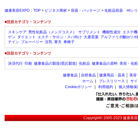
健康美容EXPO：TOP
>
ビジネス商材
>
容器・パッケージ
>
化粧品容器 HIシ
■注目カテゴリ・コンテンツ
スキンケア
男性化粧品（メンズコスメ）
サプリメント
機能性成分
エステ機
ゲン
ダイエット
エステ・サロン・スパ向け
大麦若葉
アルファリポ酸(αリポ
テイン
ブルーベリー
豆乳
寒天
車椅子
■注目カテゴリ・コンテンツ
決済代行
印刷
健康食品の製造(受託製造)
化粧品
健康食品の原料
美容・化粧
健康食品
│
自然食品
│
健康用品・器具
│
美容
ホーム
|
プレスリリース
|
サイ
Cookieポリシー
|
利用規約
|
個人情報保
Copyright© 2005-2023
健康美容