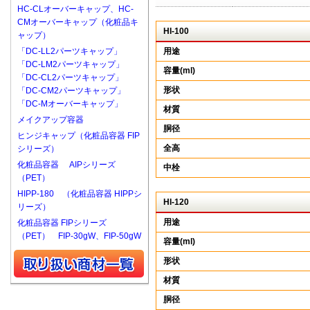
HC-CLオーバーキャップ、HC-
CMオーバーキャップ（化粧品キ
HI-100
ャップ）
「DC-LL2パーツキャップ」
用途
「DC-LM2パーツキャップ」
容量(ml)
「DC-CL2パーツキャップ」
形状
「DC-CM2パーツキャップ」
「DC-Mオーバーキャップ」
材質
メイクアップ容器
胴径
ヒンジキャップ（化粧品容器 FIP
全高
シリーズ）
化粧品容器 AIPシリーズ
中栓
（PET）
HIPP-180 （化粧品容器 HIPPシ
HI-120
リーズ）
用途
化粧品容器 FIPシリーズ
（PET） FIP-30gW、FIP-50gW
容量(ml)
形状
材質
胴径