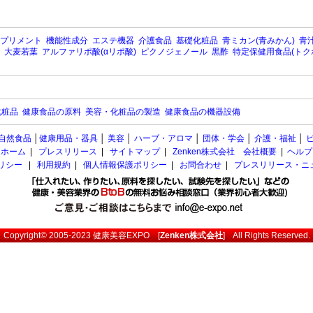
プリメント
機能性成分
エステ機器
介護食品
基礎化粧品
青ミカン(青みかん)
青汁
大麦若葉
アルファリポ酸(αリポ酸)
ピクノジェノール
黒酢
特定保健用食品(トク
化粧品
健康食品の原料
美容・化粧品の製造
健康食品の機器設備
自然食品
│
健康用品・器具
│
美容
│
ハーブ・アロマ
│
団体・学会
│
介護・福祉
│
ホーム
|
プレスリリース
|
サイトマップ
|
Zenken株式会社 会社概要
|
ヘルプ
ポリシー
|
利用規約
|
個人情報保護ポリシー
|
お問合わせ
|
プレスリリース・ニ
Copyright© 2005-2023
健康美容EXPO
[
Zenken株式会社
] All Rights Reserved.