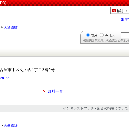
PO】
検討中
出展
>
天然繊維
商材
会社名
健康美容業界最大の企業と企業を結
県名古屋市中区丸の内1丁目2番9号
co.jp/
原料一覧
インタレストマッチ -
広告の掲載について
>
天然繊維