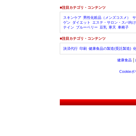
■注目カテゴリ・コンテンツ
スキンケア
男性化粧品（メンズコスメ）
サ
ゲン
ダイエット
エステ・サロン・スパ向け
テイン
ブルーベリー
豆乳
寒天
車椅子
■注目カテゴリ・コンテンツ
決済代行
印刷
健康食品の製造(受託製造)
健康食品
│
Cookie