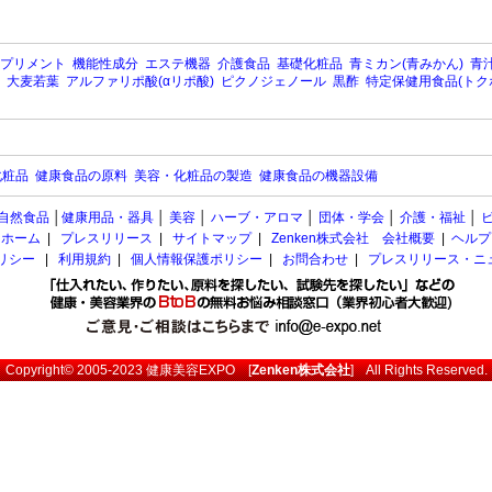
プリメント
機能性成分
エステ機器
介護食品
基礎化粧品
青ミカン(青みかん)
青汁
大麦若葉
アルファリポ酸(αリポ酸)
ピクノジェノール
黒酢
特定保健用食品(トク
化粧品
健康食品の原料
美容・化粧品の製造
健康食品の機器設備
自然食品
│
健康用品・器具
│
美容
│
ハーブ・アロマ
│
団体・学会
│
介護・福祉
│
ホーム
|
プレスリリース
|
サイトマップ
|
Zenken株式会社 会社概要
|
ヘルプ
ポリシー
|
利用規約
|
個人情報保護ポリシー
|
お問合わせ
|
プレスリリース・ニ
Copyright© 2005-2023
健康美容EXPO
[
Zenken株式会社
] All Rights Reserved.