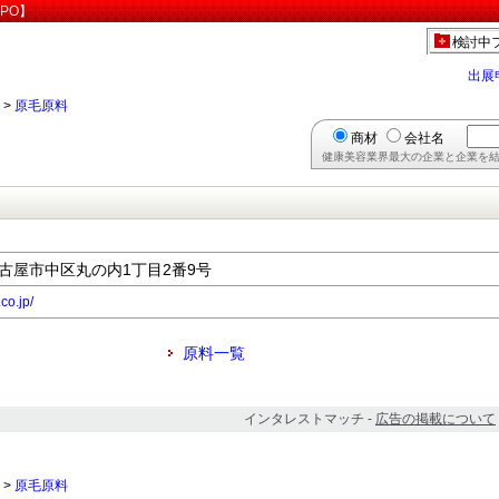
PO】
検討中
出展
>
原毛原料
商材
会社名
健康美容業界最大の企業と企業を結
県名古屋市中区丸の内1丁目2番9号
co.jp/
原料一覧
インタレストマッチ -
広告の掲載について
>
原毛原料