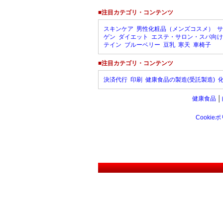
■注目カテゴリ・コンテンツ
スキンケア
男性化粧品（メンズコスメ）
サ
ゲン
ダイエット
エステ・サロン・スパ向け
テイン
ブルーベリー
豆乳
寒天
車椅子
■注目カテゴリ・コンテンツ
決済代行
印刷
健康食品の製造(受託製造)
健康食品
│
Cookie