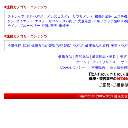
■注目カテゴリ・コンテンツ
スキンケア
男性化粧品（メンズコスメ）
サプリメント
機能性成分
エステ機
ゲン
ダイエット
エステ・サロン・スパ向け
大麦若葉
アルファリポ酸(αリポ
テイン
ブルーベリー
豆乳
寒天
車椅子
■注目カテゴリ・コンテンツ
決済代行
印刷
健康食品の製造(受託製造)
化粧品
健康食品の原料
美容・化粧
健康食品
│
自然食品
│
健康用品・器具
│
美容
ホーム
|
プレスリリース
|
サイ
Cookieポリシー
|
利用規約
|
個人情報保
Copyright© 2005-2023
健康美容