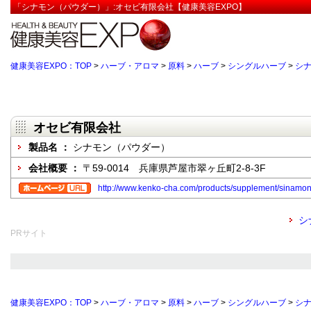
「シナモン（パウダー）」:オセビ有限会社【健康美容EXPO】
健康美容EXPO：TOP
>
ハーブ・アロマ
>
原料
>
ハーブ
>
シングルハーブ
>
シ
オセビ有限会社
製品名 ：
シナモン（パウダー）
会社概要 ：
〒59-0014 兵庫県芦屋市翠ヶ丘町2-8-3F
http://www.kenko-cha.com/products/supplement/sinamon
シ
PRサイト
健康美容EXPO：TOP
>
ハーブ・アロマ
>
原料
>
ハーブ
>
シングルハーブ
>
シ