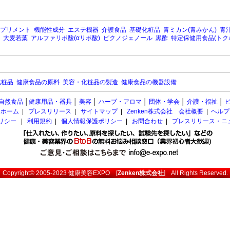
プリメント
機能性成分
エステ機器
介護食品
基礎化粧品
青ミカン(青みかん)
青汁
大麦若葉
アルファリポ酸(αリポ酸)
ピクノジェノール
黒酢
特定保健用食品(トク
化粧品
健康食品の原料
美容・化粧品の製造
健康食品の機器設備
自然食品
│
健康用品・器具
│
美容
│
ハーブ・アロマ
│
団体・学会
│
介護・福祉
│
ホーム
|
プレスリリース
|
サイトマップ
|
Zenken株式会社 会社概要
|
ヘルプ
ポリシー
|
利用規約
|
個人情報保護ポリシー
|
お問合わせ
|
プレスリリース・ニ
Copyright© 2005-2023
健康美容EXPO
[
Zenken株式会社
] All Rights Reserved.