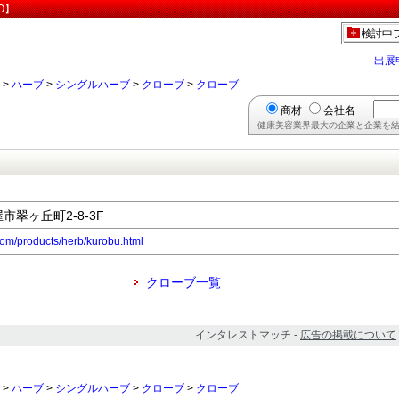
O】
検討中
出展
>
ハーブ
>
シングルハーブ
>
クローブ
>
クローブ
商材
会社名
健康美容業界最大の企業と企業を結
屋市翠ヶ丘町2-8-3F
com/products/herb/kurobu.html
クローブ一覧
インタレストマッチ -
広告の掲載について
>
ハーブ
>
シングルハーブ
>
クローブ
>
クローブ