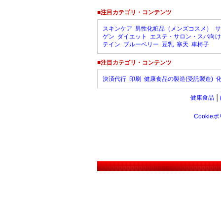
■注目カテゴリ・コンテンツ
スキンケア
男性化粧品（メンズコスメ）
サ
ゲン
ダイエット
エステ・サロン・スパ向け
テイン
ブルーベリー
豆乳
寒天
車椅子
■注目カテゴリ・コンテンツ
決済代行
印刷
健康食品の製造(受託製造)
健康食品
│
Cookie