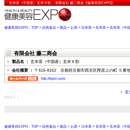
「玄米茶（中国産）玄米６割」:有限会社 藤二商会【健康美容EXPO】
健康美容EXPO：TOP
>
自然食品
>
製品
>
お茶
>
日本茶
>
玄米茶
>
玄米茶（中
有限会社 藤二商会
製品名 ：
玄米茶（中国産）玄米６割
会社概要 ：
〒615-8162 京都府京都市西京区樫原上の町 ５番
http://fujini.com/
玄
PRサイト
健康美容EXPO：TOP
>
自然食品
>
製品
>
お茶
>
日本茶
>
玄米茶
>
玄米茶（中