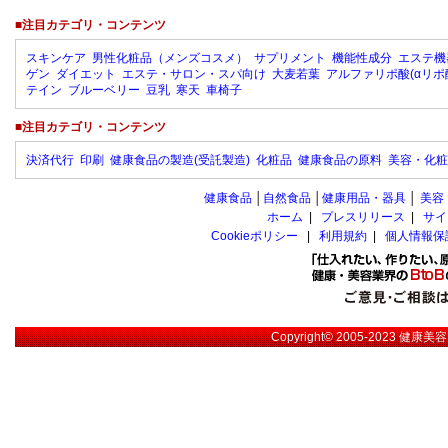
■注目カテゴリ・コンテンツ
スキンケア
男性化粧品（メンズコスメ）
サプリメント
機能性成分
エステ機
ゲン
ダイエット
エステ・サロン・スパ向け
大麦若葉
アルファリポ酸(αリポ
テイン
ブルーベリー
豆乳
寒天
車椅子
■注目カテゴリ・コンテンツ
決済代行
印刷
健康食品の製造(受託製造)
化粧品
健康食品の原料
美容・化粧
健康食品
│
自然食品
│
健康用品・器具
│
美容
ホーム
|
プレスリリース
|
サイ
Cookieポリシー
|
利用規約
|
個人情報保
Copyright© 2005-2023
健康美容