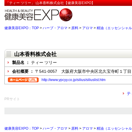
「ティー ツリー」:山本香料株式会社【健康美容EXPO】
健康美容EXPO：TOP
>
ハーブ・アロマ
>
原料
>
アロマ
>
精油（エッセンシャル
山本香料株式会社
製品名 ：
ティー ツリー
会社概要 ：
〒541-0057 大阪府大阪市中央区北久宝寺町１丁
http://www.ypcyy.co.jp/silius/siliuslist.htm
テ
PRサイト
健康美容EXPO：TOP
>
ハーブ・アロマ
>
原料
>
アロマ
>
精油（エッセンシャル