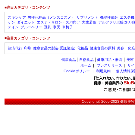
■注目カテゴリ・コンテンツ
スキンケア
男性化粧品（メンズコスメ）
サプリメント
機能性成分
エステ機
ゲン
ダイエット
エステ・サロン・スパ向け
大麦若葉
アルファリポ酸(αリポ
テイン
ブルーベリー
豆乳
寒天
車椅子
■注目カテゴリ・コンテンツ
決済代行
印刷
健康食品の製造(受託製造)
化粧品
健康食品の原料
美容・化粧
健康食品
│
自然食品
│
健康用品・器具
│
美容
ホーム
|
プレスリリース
|
サイ
Cookieポリシー
|
利用規約
|
個人情報保
Copyright© 2005-2023
健康美容