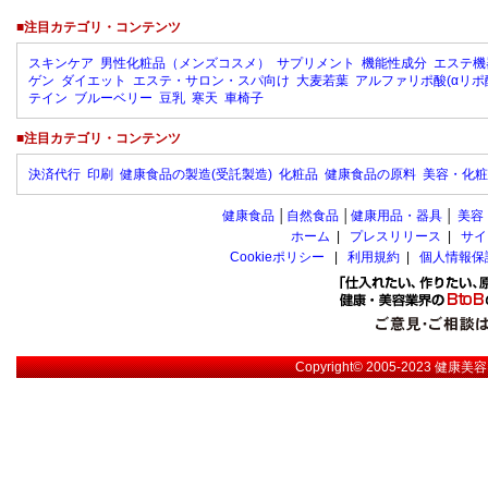
■注目カテゴリ・コンテンツ
スキンケア
男性化粧品（メンズコスメ）
サプリメント
機能性成分
エステ機
ゲン
ダイエット
エステ・サロン・スパ向け
大麦若葉
アルファリポ酸(αリポ
テイン
ブルーベリー
豆乳
寒天
車椅子
■注目カテゴリ・コンテンツ
決済代行
印刷
健康食品の製造(受託製造)
化粧品
健康食品の原料
美容・化粧
健康食品
│
自然食品
│
健康用品・器具
│
美容
ホーム
|
プレスリリース
|
サイ
Cookieポリシー
|
利用規約
|
個人情報保
Copyright© 2005-2023
健康美容