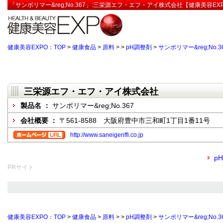
「サンポリマー&reg;No.367」:三栄源エフ・エフ・アイ株式会社【健康美容EX
健康美容EXPO：TOP
>
健康食品
>
原料
>
>
pH調整剤
>
サンポリマー&reg;No.3
三栄源エフ・エフ・アイ株式会社
製品名 ：
サンポリマー&reg;No.367
会社概要 ：
〒561-8588 大阪府豊中市三和町1丁目1番11号
http://www.saneigenffi.co.jp
p
PRサイト
健康美容EXPO：TOP
>
健康食品
>
原料
>
>
pH調整剤
>
サンポリマー&reg;No.3