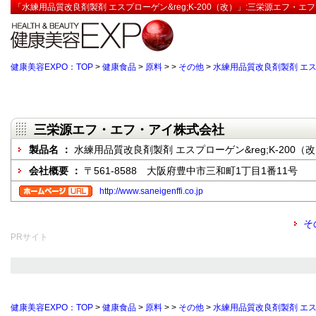
「水練用品質改良剤製剤 エスプローゲン&reg;K-200（改）」:三栄源エフ・エ
健康美容EXPO：TOP
>
健康食品
>
原料
>
>
その他
>
水練用品質改良剤製剤 エスプ
三栄源エフ・エフ・アイ株式会社
製品名 ：
水練用品質改良剤製剤 エスプローゲン&reg;K-200（
会社概要 ：
〒561-8588 大阪府豊中市三和町1丁目1番11号
http://www.saneigenffi.co.jp
そ
PRサイト
健康美容EXPO：TOP
>
健康食品
>
原料
>
>
その他
>
水練用品質改良剤製剤 エスプ