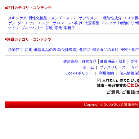
■注目カテゴリ・コンテンツ
スキンケア
男性化粧品（メンズコスメ）
サプリメント
機能性成分
エステ機
ゲン
ダイエット
エステ・サロン・スパ向け
大麦若葉
アルファリポ酸(αリポ
テイン
ブルーベリー
豆乳
寒天
車椅子
■注目カテゴリ・コンテンツ
決済代行
印刷
健康食品の製造(受託製造)
化粧品
健康食品の原料
美容・化粧
健康食品
│
自然食品
│
健康用品・器具
│
美容
ホーム
|
プレスリリース
|
サイ
Cookieポリシー
|
利用規約
|
個人情報保
Copyright© 2005-2023
健康美容