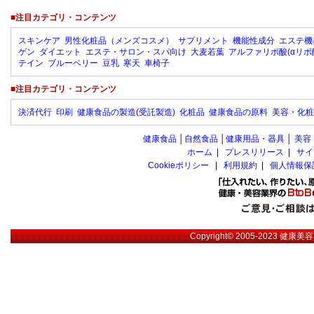
■注目カテゴリ・コンテンツ
スキンケア
男性化粧品（メンズコスメ）
サプリメント
機能性成分
エステ機
ゲン
ダイエット
エステ・サロン・スパ向け
大麦若葉
アルファリポ酸(αリポ
テイン
ブルーベリー
豆乳
寒天
車椅子
■注目カテゴリ・コンテンツ
決済代行
印刷
健康食品の製造(受託製造)
化粧品
健康食品の原料
美容・化粧
健康食品
│
自然食品
│
健康用品・器具
│
美容
ホーム
|
プレスリリース
|
サイ
Cookieポリシー
|
利用規約
|
個人情報保
Copyright© 2005-2023
健康美容