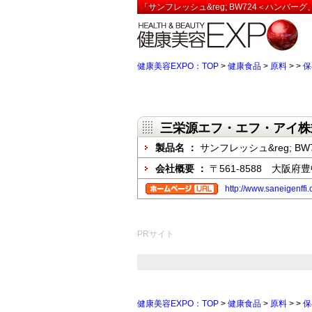
「サンフレッシュ&reg; BW724＜ハンバ
健康美容EXPO：TOP
>
健康食品
>
原料
>
>
保
三栄源エフ・エフ・アイ株
製品名 ：
サンフレッシュ&reg; 
会社概要 ：
〒561-8588 大阪府
http://www.saneigenffi.c
PRサイト
健康美容EXPO：TOP
>
健康食品
>
原料
>
>
保