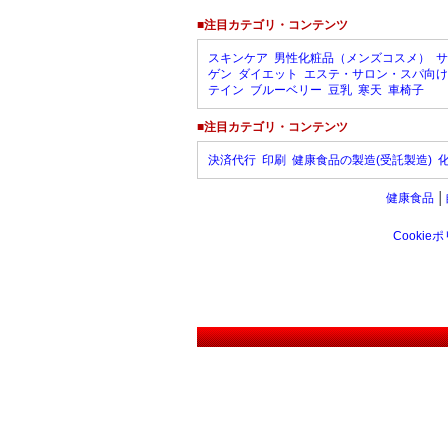
■注目カテゴリ・コンテンツ
スキンケア
男性化粧品（メンズコスメ）
サ
ゲン
ダイエット
エステ・サロン・スパ向け
テイン
ブルーベリー
豆乳
寒天
車椅子
■注目カテゴリ・コンテンツ
決済代行
印刷
健康食品の製造(受託製造)
健康食品
│
Cookie