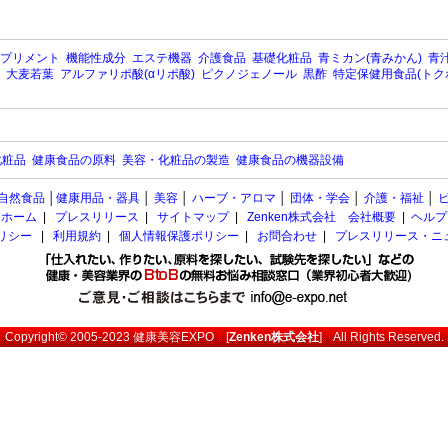
プリメント
機能性成分
エステ機器
介護食品
基礎化粧品
青ミカン(青みかん)
青汁
大麦若葉
アルファリポ酸(αリポ酸)
ピクノジェノール
黒酢
特定保健用食品(トク
化粧品
健康食品の原料
美容・化粧品の製造
健康食品の機器設備
自然食品
│
健康用品・器具
│
美容
│
ハーブ・アロマ
│
団体・学会
│
介護・福祉
│
ホーム
|
プレスリリース
|
サイトマップ
|
Zenken株式会社 会社概要
|
ヘルプ
ポリシー
|
利用規約
|
個人情報保護ポリシー
|
お問合わせ
|
プレスリリース・ニ
Copyright© 2005-2023
健康美容EXPO
[
Zenken株式会社
] All Rights Reserved.