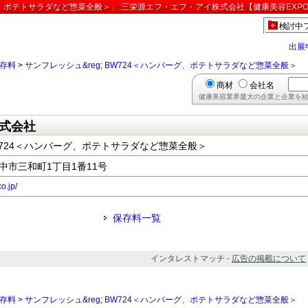
ーグ、ポテトサラダなど惣菜全般＞」:三栄源エフ・エフ・アイ株式会社【健康美容EXP
検討中
出展
存料
>
サンフレッシュ&reg; BW724＜ハンバーグ、ポテトサラダなど惣菜全般＞
商材
会社名
健康美容業界最大の企業と企業を結
式会社
BW724＜ハンバーグ、ポテトサラダなど惣菜全般＞
豊中市三和町1丁目1番11号
o.jp/
保存料一覧
インタレストマッチ -
広告の掲載について
存料
>
サンフレッシュ&reg; BW724＜ハンバーグ、ポテトサラダなど惣菜全般＞