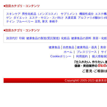
■注目カテゴリ・コンテンツ
スキンケア
男性化粧品（メンズコスメ）
サプリメント
機能性成分
エステ機
ゲン
ダイエット
エステ・サロン・スパ向け
大麦若葉
アルファリポ酸(αリポ
テイン
ブルーベリー
豆乳
寒天
車椅子
■注目カテゴリ・コンテンツ
決済代行
印刷
健康食品の製造(受託製造)
化粧品
健康食品の原料
美容・化粧
健康食品
│
自然食品
│
健康用品・器具
│
美容
ホーム
|
プレスリリース
|
サイ
Cookieポリシー
|
利用規約
|
個人情報保
Copyright© 2005-2023
健康美容