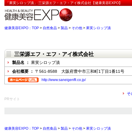
「果実シロップ漬」:三栄源エフ・エフ・アイ株式会社【健康美容EXPO】
健康美容EXPO：TOP
>
自然食品
>
製品
>
その他
>
果実シロップ漬
三栄源エフ・エフ・アイ株式会社
製品名 ：
果実シロップ漬
会社概要 ：
〒561-8588 大阪府豊中市三和町1丁目1番11号
http://www.saneigenffi.co.jp/
そ
PRサイト
健康美容EXPO：TOP
>
自然食品
>
製品
>
その他
>
果実シロップ漬