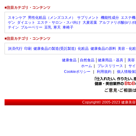
■注目カテゴリ・コンテンツ
スキンケア
男性化粧品（メンズコスメ）
サプリメント
機能性成分
エステ機
ゲン
ダイエット
エステ・サロン・スパ向け
大麦若葉
アルファリポ酸(αリポ
テイン
ブルーベリー
豆乳
寒天
車椅子
■注目カテゴリ・コンテンツ
決済代行
印刷
健康食品の製造(受託製造)
化粧品
健康食品の原料
美容・化粧
健康食品
│
自然食品
│
健康用品・器具
│
美容
ホーム
|
プレスリリース
|
サイ
Cookieポリシー
|
利用規約
|
個人情報保
Copyright© 2005-2023
健康美容