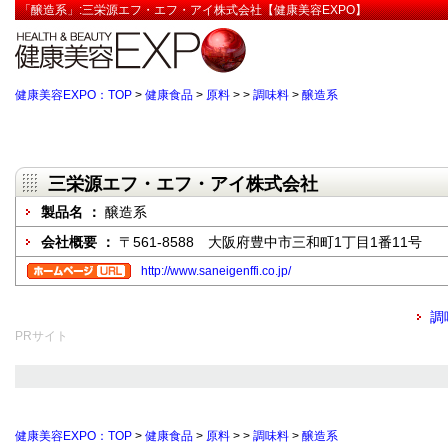
「醸造系」:三栄源エフ・エフ・アイ株式会社【健康美容EXPO】
健康美容EXPO：TOP
>
健康食品
>
原料
>
>
調味料
>
醸造系
三栄源エフ・エフ・アイ株式会社
製品名 ：
醸造系
会社概要 ：
〒561-8588 大阪府豊中市三和町1丁目1番11号
http://www.saneigenffi.co.jp/
調
PRサイト
健康美容EXPO：TOP
>
健康食品
>
原料
>
>
調味料
>
醸造系