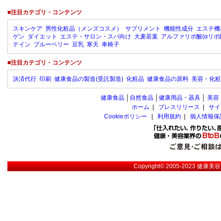
■注目カテゴリ・コンテンツ
スキンケア
男性化粧品（メンズコスメ）
サプリメント
機能性成分
エステ機
ゲン
ダイエット
エステ・サロン・スパ向け
大麦若葉
アルファリポ酸(αリポ
テイン
ブルーベリー
豆乳
寒天
車椅子
■注目カテゴリ・コンテンツ
決済代行
印刷
健康食品の製造(受託製造)
化粧品
健康食品の原料
美容・化粧
健康食品
│
自然食品
│
健康用品・器具
│
美容
ホーム
|
プレスリリース
|
サイ
Cookieポリシー
|
利用規約
|
個人情報保
Copyright© 2005-2023
健康美容