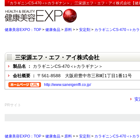
「カラギニンCS-470＜ι-カラギナン＞」:三栄源エフ・エフ・アイ株式会社【健
健康美容EXPO：TOP
>
健康食品
>
原料
>
>
安定剤
>
カラギニンCS-470＜ι-カ
三栄源エフ・エフ・アイ株式会社
製品名 ：
カラギニンCS-470＜ι-カラギナン＞
会社概要 ：
〒561-8588 大阪府豊中市三和町1丁目1番11号
http://www.saneigenffi.co.jp/
安
PRサイト
健康美容EXPO：TOP
>
健康食品
>
原料
>
>
安定剤
>
カラギニンCS-470＜ι-カ