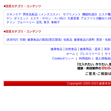
■注目カテゴリ・コンテンツ
スキンケア
男性化粧品（メンズコスメ）
サプリメント
機能性成分
エステ機
ゲン
ダイエット
エステ・サロン・スパ向け
大麦若葉
アルファリポ酸(αリポ
テイン
ブルーベリー
豆乳
寒天
車椅子
■注目カテゴリ・コンテンツ
決済代行
印刷
健康食品の製造(受託製造)
化粧品
健康食品の原料
美容・化粧
健康食品
│
自然食品
│
健康用品・器具
│
美容
ホーム
|
プレスリリース
|
サイ
Cookieポリシー
|
利用規約
|
個人情報保
Copyright© 2005-2023
健康美容