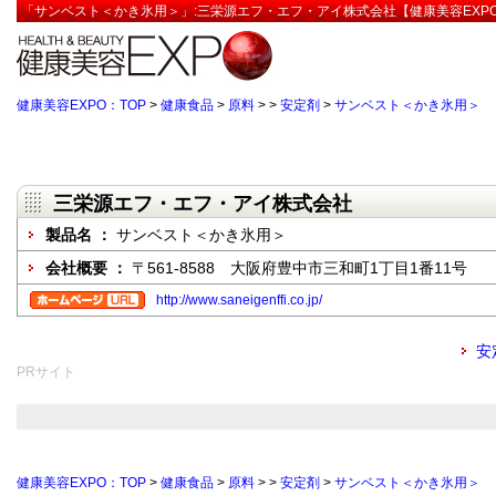
「サンベスト＜かき氷用＞」:三栄源エフ・エフ・アイ株式会社【健康美容EXP
健康美容EXPO：TOP
>
健康食品
>
原料
>
>
安定剤
>
サンベスト＜かき氷用＞
三栄源エフ・エフ・アイ株式会社
製品名 ：
サンベスト＜かき氷用＞
会社概要 ：
〒561-8588 大阪府豊中市三和町1丁目1番11号
http://www.saneigenffi.co.jp/
安
PRサイト
健康美容EXPO：TOP
>
健康食品
>
原料
>
>
安定剤
>
サンベスト＜かき氷用＞