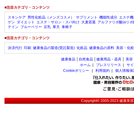
■注目カテゴリ・コンテンツ
スキンケア
男性化粧品（メンズコスメ）
サプリメント
機能性成分
エステ機
ゲン
ダイエット
エステ・サロン・スパ向け
大麦若葉
アルファリポ酸(αリポ
テイン
ブルーベリー
豆乳
寒天
車椅子
■注目カテゴリ・コンテンツ
決済代行
印刷
健康食品の製造(受託製造)
化粧品
健康食品の原料
美容・化粧
健康食品
│
自然食品
│
健康用品・器具
│
美容
ホーム
|
プレスリリース
|
サイ
Cookieポリシー
|
利用規約
|
個人情報保
Copyright© 2005-2023
健康美容