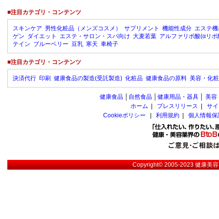
■注目カテゴリ・コンテンツ
スキンケア
男性化粧品（メンズコスメ）
サプリメント
機能性成分
エステ機
ゲン
ダイエット
エステ・サロン・スパ向け
大麦若葉
アルファリポ酸(αリポ
テイン
ブルーベリー
豆乳
寒天
車椅子
■注目カテゴリ・コンテンツ
決済代行
印刷
健康食品の製造(受託製造)
化粧品
健康食品の原料
美容・化粧
健康食品
│
自然食品
│
健康用品・器具
│
美容
ホーム
|
プレスリリース
|
サイ
Cookieポリシー
|
利用規約
|
個人情報保
Copyright© 2005-2023
健康美容