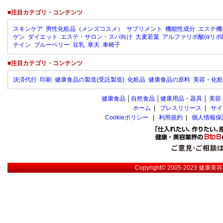
■注目カテゴリ・コンテンツ
スキンケア
男性化粧品（メンズコスメ）
サプリメント
機能性成分
エステ機
ゲン
ダイエット
エステ・サロン・スパ向け
大麦若葉
アルファリポ酸(αリポ
テイン
ブルーベリー
豆乳
寒天
車椅子
■注目カテゴリ・コンテンツ
決済代行
印刷
健康食品の製造(受託製造)
化粧品
健康食品の原料
美容・化粧
健康食品
│
自然食品
│
健康用品・器具
│
美容
ホーム
|
プレスリリース
|
サイ
Cookieポリシー
|
利用規約
|
個人情報保
Copyright© 2005-2023
健康美容