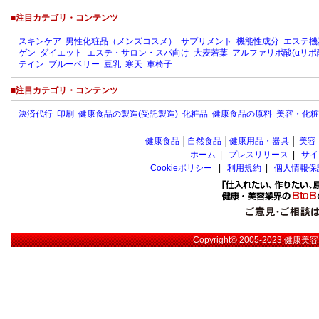
■注目カテゴリ・コンテンツ
スキンケア
男性化粧品（メンズコスメ）
サプリメント
機能性成分
エステ機
ゲン
ダイエット
エステ・サロン・スパ向け
大麦若葉
アルファリポ酸(αリポ
テイン
ブルーベリー
豆乳
寒天
車椅子
■注目カテゴリ・コンテンツ
決済代行
印刷
健康食品の製造(受託製造)
化粧品
健康食品の原料
美容・化粧
健康食品
│
自然食品
│
健康用品・器具
│
美容
ホーム
|
プレスリリース
|
サイ
Cookieポリシー
|
利用規約
|
個人情報保
Copyright© 2005-2023
健康美容