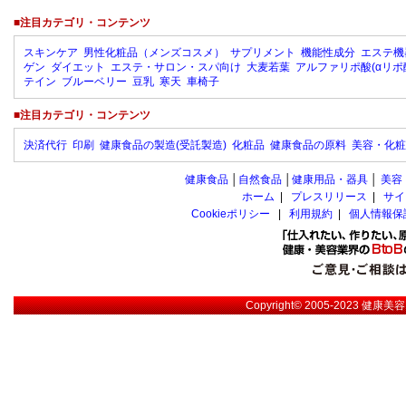
■注目カテゴリ・コンテンツ
スキンケア
男性化粧品（メンズコスメ）
サプリメント
機能性成分
エステ機
ゲン
ダイエット
エステ・サロン・スパ向け
大麦若葉
アルファリポ酸(αリポ
テイン
ブルーベリー
豆乳
寒天
車椅子
■注目カテゴリ・コンテンツ
決済代行
印刷
健康食品の製造(受託製造)
化粧品
健康食品の原料
美容・化粧
健康食品
│
自然食品
│
健康用品・器具
│
美容
ホーム
|
プレスリリース
|
サイ
Cookieポリシー
|
利用規約
|
個人情報保
Copyright© 2005-2023
健康美容