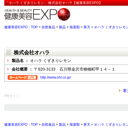
「オハラ くずきりレモン」:株式会社オハラ【健康美容EXPO】
健康美容EXPO：TOP
>
自然食品
>
製品
>
海藻類
>
寒天
>
オハラ くずきりレモ
株式会社オハラ
製品名 ：
オハラ くずきりレモン
会社概要 ：
〒920-3133 石川県金沢市柳橋町甲１４－１
http://www.ohr.co.jp/
寒
PRサイト
健康美容EXPO：TOP
>
自然食品
>
製品
>
海藻類
>
寒天
>
オハラ くずきりレモ