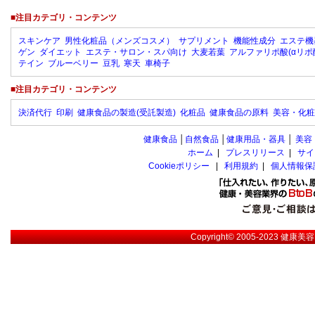
■注目カテゴリ・コンテンツ
スキンケア
男性化粧品（メンズコスメ）
サプリメント
機能性成分
エステ機
ゲン
ダイエット
エステ・サロン・スパ向け
大麦若葉
アルファリポ酸(αリポ
テイン
ブルーベリー
豆乳
寒天
車椅子
■注目カテゴリ・コンテンツ
決済代行
印刷
健康食品の製造(受託製造)
化粧品
健康食品の原料
美容・化粧
健康食品
│
自然食品
│
健康用品・器具
│
美容
ホーム
|
プレスリリース
|
サイ
Cookieポリシー
|
利用規約
|
個人情報保
Copyright© 2005-2023
健康美容