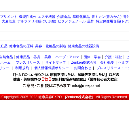
プリメント
機能性成分
エステ機器
介護食品
基礎化粧品
青ミカン(青みかん)
青汁
大麦若葉
アルファリポ酸(αリポ酸)
ピクノジェノール
黒酢
特定保健用食品(トク
化粧品
健康食品の原料
美容・化粧品の製造
健康食品の機器設備
自然食品
│
健康用品・器具
│
美容
│
ハーブ・アロマ
│
団体・学会
│
介護・福祉
│
ホーム
|
プレスリリース
|
サイトマップ
|
Zenken株式会社 会社概要
|
ヘルプ
ポリシー
|
利用規約
|
個人情報保護ポリシー
|
お問合わせ
|
プレスリリース・ニ
Copyright© 2005-2023
健康美容EXPO
[
Zenken株式会社
] All Rights Reserved.