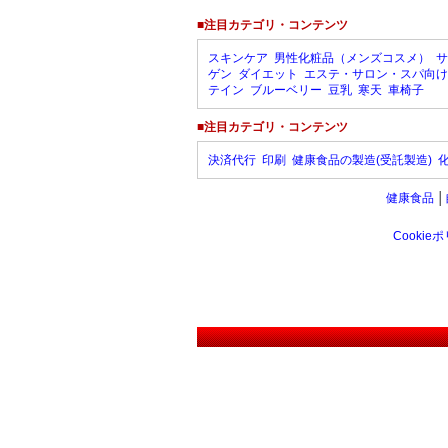
■注目カテゴリ・コンテンツ
スキンケア
男性化粧品（メンズコスメ）
サ
ゲン
ダイエット
エステ・サロン・スパ向け
テイン
ブルーベリー
豆乳
寒天
車椅子
■注目カテゴリ・コンテンツ
決済代行
印刷
健康食品の製造(受託製造)
健康食品
│
Cookie