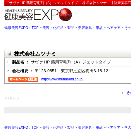
「サヴァ HP 薬用育毛剤（A）ジェットタイプ」:株式会社ムツナミ【健康美容E
健康美容EXPO：TOP
>
美容・化粧品
>
製品
>
美容器具・用品
>
ヘアケア
>
そ
株式会社ムツナミ
製品名 ：
サヴァ HP 薬用育毛剤（A）ジェットタイプ
会社概要 ：
〒123-0851 東京都足立区梅田6-18-12
http://www.mutunami.co.jp/
そ
PRサイト
健康美容EXPO：TOP
>
美容・化粧品
>
製品
>
美容器具・用品
>
ヘアケア
>
そ