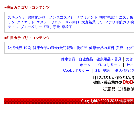
■注目カテゴリ・コンテンツ
スキンケア
男性化粧品（メンズコスメ）
サプリメント
機能性成分
エステ機
ゲン
ダイエット
エステ・サロン・スパ向け
大麦若葉
アルファリポ酸(αリポ
テイン
ブルーベリー
豆乳
寒天
車椅子
■注目カテゴリ・コンテンツ
決済代行
印刷
健康食品の製造(受託製造)
化粧品
健康食品の原料
美容・化粧
健康食品
│
自然食品
│
健康用品・器具
│
美容
ホーム
|
プレスリリース
|
サイ
Cookieポリシー
|
利用規約
|
個人情報保
Copyright© 2005-2023
健康美容