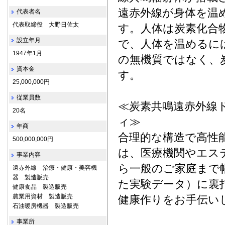
遠赤外線が身体を温
代表者名
代表取締役 大野日佐太
す。人体は炭素化合
設立年月
で、人体を温めるに
1947年1月
の無機質ではなく、
資本金
す。
25,000,000円
従業員数
≪炭素共鳴遠赤外線
20名
ィ≫
年商
合理的な構造で高性
500,000,000円
は、医療機関やエス
事業内容
ら一般のご家庭まで
遠赤外線 治療・健康・美容機
器 製造販売
た実験データ）に裏
健康食品 製造販売
農業用資材 製造販売
健康作りをお手伝い
石油暖房機器 製造販売
事業所