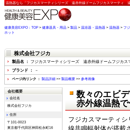
温熱器なら「フジカスマーティシリーズ 遠赤外線ドームフジカスマーティ 遠
健康美容EXPO：TOP
>
健康器具・用品
>
製品
>
温浴器・温熱器
>
温熱器
>
フ
ホット
株式会社フジカ
製品名 ：
フジカスマーティシリーズ 遠赤外線ドームフジカス
ブランド ：
－
ページ内リンク ：
製品詳細
>>
製品概要
>>
参考画像
会社概要
数々のエビデ
会社名
赤外線温熱で
株式会社フジカ
住所
フジカスマーティシ
〒101-0023
線共鳴輻射体が搭載
東京都千代田区神田松永町16