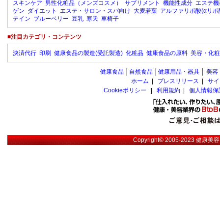
スキンケア
男性化粧品（メンズコスメ）
サプリメント
機能性成分
エステ機
ゲン
ダイエット
エステ・サロン・スパ向け
大麦若葉
アルファリポ酸(αリポ
テイン
ブルーベリー
豆乳
寒天
車椅子
■注目カテゴリ・コンテンツ
決済代行
印刷
健康食品の製造(受託製造)
化粧品
健康食品の原料
美容・化粧
健康食品
│
自然食品
│
健康用品・器具
│
美容
ホーム
|
プレスリリース
|
サイ
Cookieポリシー
|
利用規約
|
個人情報保
Copyright© 2005-2023
健康美容