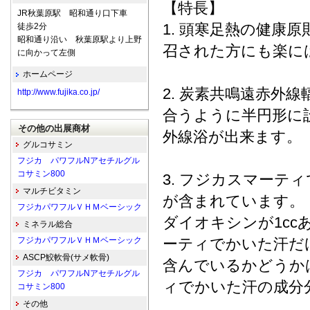
【特長】
JR秋葉原駅 昭和通り口下車
1. 頭寒足熱の健康
徒歩2分
昭和通り沿い 秋葉原駅より上野
召された方にも楽に
に向かって左側
ホームページ
2. 炭素共鳴遠赤外
http://www.fujika.co.jp/
合うように半円形に
その他の出展商材
外線浴が出来ます。
グルコサミン
フジカ パワフルNアセチルグル
コサミン800
3. フジカスマー
マルチビタミン
が含まれています。
フジカパワフルＶＨＭベーシック
ダイオキシンが1cc
ミネラル総合
フジカパワフルＶＨＭベーシック
ーティでかいた汗だ
ASCP鮫軟骨(サメ軟骨)
含んでいるかどうか
フジカ パワフルNアセチルグル
ィでかいた汗の成分
コサミン800
その他