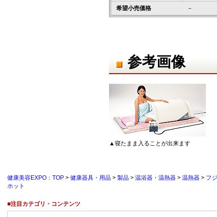
希望小売価格
－
参考画像
▲寝たまま入ることが出来ます
健康美容EXPO：TOP
>
健康器具・用品
>
製品
>
温浴器・温熱器
>
温熱器
>
フ
ホット
■注目カテゴリ・コンテンツ