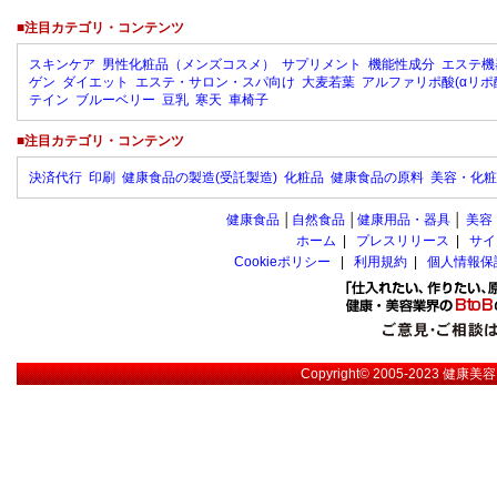
■注目カテゴリ・コンテンツ
スキンケア
男性化粧品（メンズコスメ）
サプリメント
機能性成分
エステ機
ゲン
ダイエット
エステ・サロン・スパ向け
大麦若葉
アルファリポ酸(αリポ
テイン
ブルーベリー
豆乳
寒天
車椅子
■注目カテゴリ・コンテンツ
決済代行
印刷
健康食品の製造(受託製造)
化粧品
健康食品の原料
美容・化粧
健康食品
│
自然食品
│
健康用品・器具
│
美容
ホーム
|
プレスリリース
|
サイ
Cookieポリシー
|
利用規約
|
個人情報保
Copyright© 2005-2023
健康美容