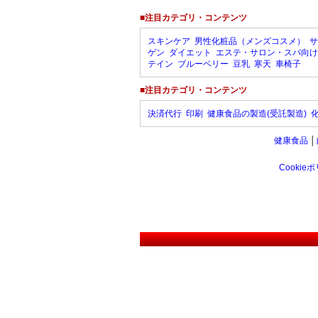
■注目カテゴリ・コンテンツ
スキンケア
男性化粧品（メンズコスメ）
サ
ゲン
ダイエット
エステ・サロン・スパ向け
テイン
ブルーベリー
豆乳
寒天
車椅子
■注目カテゴリ・コンテンツ
決済代行
印刷
健康食品の製造(受託製造)
健康食品
│
Cookie