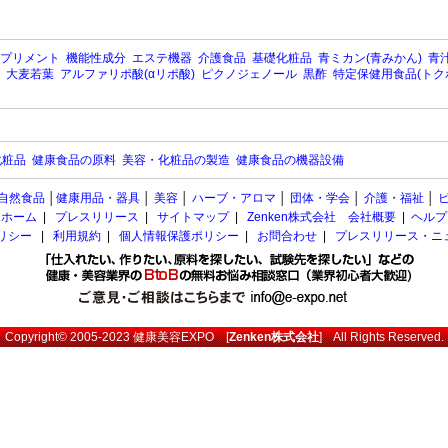
プリメント
機能性成分
エステ機器
介護食品
基礎化粧品
青ミカン(青みかん)
青汁
大麦若葉
アルファリポ酸(αリポ酸)
ピクノジェノール
黒酢
特定保健用食品(トク
化粧品
健康食品の原料
美容・化粧品の製造
健康食品の機器設備
自然食品
│
健康用品・器具
│
美容
│
ハーブ・アロマ
│
団体・学会
│
介護・福祉
│
ホーム
|
プレスリリース
|
サイトマップ
|
Zenken株式会社 会社概要
|
ヘルプ
ポリシー
|
利用規約
|
個人情報保護ポリシー
|
お問合わせ
|
プレスリリース・ニ
Copyright© 2005-2023
健康美容EXPO
[
Zenken株式会社
] All Rights Reserved.