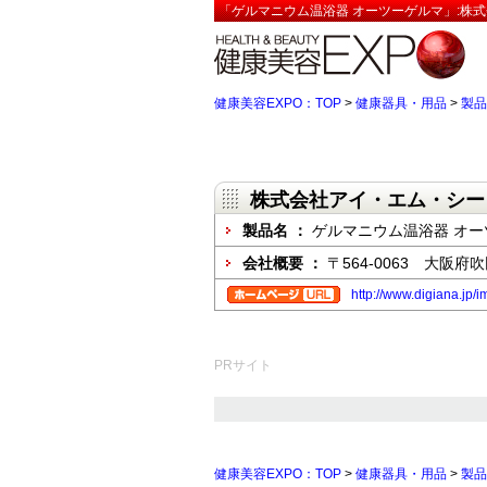
「ゲルマニウム温浴器 オーツーゲルマ」:株式
健康美容EXPO：TOP
>
健康器具・用品
>
製品
株式会社アイ・エム・シー
製品名 ：
ゲルマニウム温浴器 オー
会社概要 ：
〒564-0063 大阪府吹田
http://www.digiana.jp/i
PRサイト
健康美容EXPO：TOP
>
健康器具・用品
>
製品