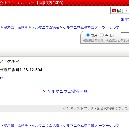
会社アイ・エム・シー 【健康美容EXPO】
検討中
出展
>
温浴器・温熱器
>
ゲルマニウム温浴
>
ゲルマニウム温浴器 オーツーゲルマ
商材
会社名
健康美容業界最大の企業と企業を結
ツーゲルマ
市江坂町1-23-12-504
mc/
ゲルマニウム温浴一覧
インタレストマッチ -
広告の掲載について
>
温浴器・温熱器
>
ゲルマニウム温浴
>
ゲルマニウム温浴器 オーツーゲルマ