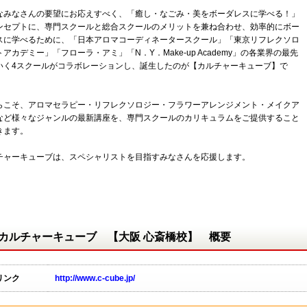
なみなさんの要望にお応えすべく、「癒し・なごみ・美をボーダレスに学べる！」
ンセプトに、専門スクールと総合スクールのメリットを兼ね合わせ、効率的にボー
スに学べるために、「日本アロマコーディネータースクール」「東京リフレクソロ
アカデミー」「フローラ・アミ」「N．Y．Make-up Academy」の各業界の最先
いく4スクールがコラボレーションし、誕生したのが【カルチャーキューブ】で
らこそ、アロマセラピー・リフレクソロジー・フラワーアレンジメント・メイクア
など様々なジャンルの最新講座を、専門スクールのカリキュラムをご提供すること
きます。
チャーキューブは、スペシャリストを目指すみなさんを応援します。
カルチャーキューブ 【大阪 心斎橋校】 概要
リンク
http://www.c-cube.jp/