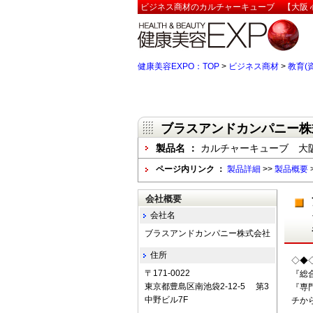
ビジネス商材のカルチャーキューブ 【大阪 
健康美容EXPO：TOP
>
ビジネス商材
>
教育(
ブラスアンドカンパニー株
製品名 ：
カルチャーキューブ 大阪
ページ内リンク ：
製品詳細
>>
製品概要
会社概要
会社名
ブラスアンドカンパニー株式会社
住所
◇◆
〒171-0022
『総
東京都豊島区南池袋2-12-5 第3
『専
中野ビル7F
チか