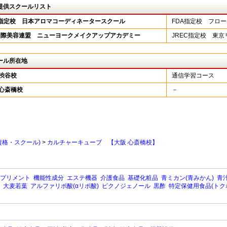
提供スクールリスト
A指定校 日本アロマコーディネータースクール
FDA指定校 フロ
F国際美容連盟 ニューヨークメイクアップアカデミー
JREC指定校 東
ール所在地
 渋谷校
通信学習コース
 心斎橋校
－
資格・スクール)
>
カルチャーキューブ 【大阪 心斎橋校】
プリメント
機能性成分
エステ機器
介護食品
基礎化粧品
青ミカン(青みかん)
青汁
大麦若葉
アルファリポ酸(αリポ酸)
ピクノジェノール
黒酢
特定保健用食品(トク