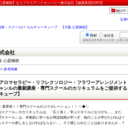
心斎橋校】ならブラスアンドカンパニー株式会社【健康美容EXPO】
検討中
出展
資格・スクール)
>
カルチャーキューブ 【大阪 心斎橋校】
商材
会社名
健康美容業界最大の企業と企業を結
式会社
 心斎橋校
>>
参考画像
アロマセラピー・リフレクソロジー・フラワーアレンジメント
ャンルの最新講座・専門スクールのカリキュラムをご提供する
キューブ】
◇ 業界初！！専門スクールのコラボレーション！！ ◇◆◇
合スクール』のカリキュラムは、「広く浅く」学ぶスタイルになりがち…。また、
門スクール』は、本格的に学べるが周辺知識が学べず、他のことが学びたければイ
らスクール探しをしなければならない…。そう感じられたことはありませんか…？