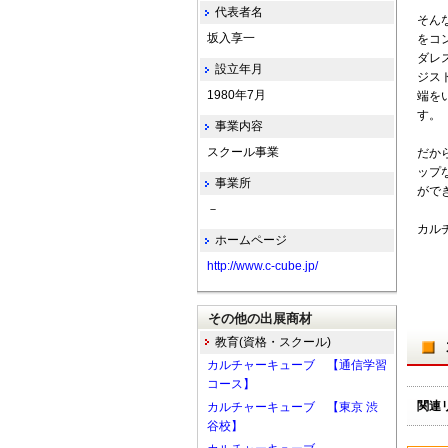
代表者名
そん
坂入享一
をコ
ダレ
設立年月
ジスト
1980年7月
端を
す。
事業内容
スクール事業
だか
ップ
事業所
がで
－
カル
ホームページ
http://www.c-cube.jp/
その他の出展商材
教育(資格・スクール)
カルチャーキューブ 【通信学習
コース】
関連
カルチャーキューブ 【東京 渋
谷校】