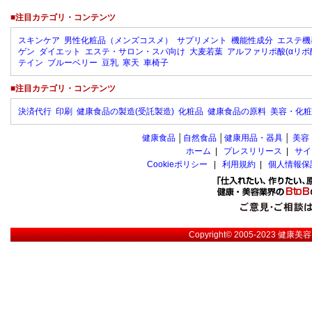
■注目カテゴリ・コンテンツ
スキンケア
男性化粧品（メンズコスメ）
サプリメント
機能性成分
エステ機
ゲン
ダイエット
エステ・サロン・スパ向け
大麦若葉
アルファリポ酸(αリポ
テイン
ブルーベリー
豆乳
寒天
車椅子
■注目カテゴリ・コンテンツ
決済代行
印刷
健康食品の製造(受託製造)
化粧品
健康食品の原料
美容・化粧
健康食品
│
自然食品
│
健康用品・器具
│
美容
ホーム
|
プレスリリース
|
サイ
Cookieポリシー
|
利用規約
|
個人情報保
Copyright© 2005-2023
健康美容