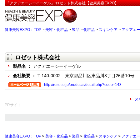
「アクアエーシーイーゲル」:ロゼット株式会社【健康美容EXPO】
健康美容EXPO：TOP
>
美容・化粧品
>
製品
>
化粧品
>
スキンケア
>
アクアエ
ロゼット株式会社
製品名 ：
アクアエーシーイーゲル
会社概要 ：
〒140-0002 東京都品川区東品川3丁目26番10号
http://rosette.jp/products/detail.php?code=143
ス
PRサイト
健康美容EXPO：TOP
>
美容・化粧品
>
製品
>
化粧品
>
スキンケア
>
アクアエ