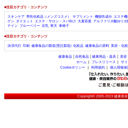
■注目カテゴリ・コンテンツ
スキンケア
男性化粧品（メンズコスメ）
サプリメント
機能性成分
エステ機
ゲン
ダイエット
エステ・サロン・スパ向け
大麦若葉
アルファリポ酸(αリポ
テイン
ブルーベリー
豆乳
寒天
車椅子
■注目カテゴリ・コンテンツ
決済代行
印刷
健康食品の製造(受託製造)
化粧品
健康食品の原料
美容・化粧
健康食品
│
自然食品
│
健康用品・器具
│
美容
ホーム
|
プレスリリース
|
サイ
Cookieポリシー
|
利用規約
|
個人情報保
Copyright© 2005-2023
健康美容