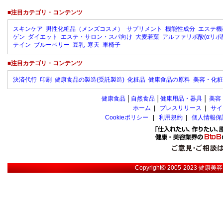
■注目カテゴリ・コンテンツ
スキンケア
男性化粧品（メンズコスメ）
サプリメント
機能性成分
エステ機
ゲン
ダイエット
エステ・サロン・スパ向け
大麦若葉
アルファリポ酸(αリポ
テイン
ブルーベリー
豆乳
寒天
車椅子
■注目カテゴリ・コンテンツ
決済代行
印刷
健康食品の製造(受託製造)
化粧品
健康食品の原料
美容・化粧
健康食品
│
自然食品
│
健康用品・器具
│
美容
ホーム
|
プレスリリース
|
サイ
Cookieポリシー
|
利用規約
|
個人情報保
Copyright© 2005-2023
健康美容