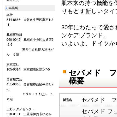
製造販売
肌本来の持つ機能を
事業所
りもどす新しいタイ
本社
544-8666 大阪市生野区巽西1-8
-1
30年にわたって愛
ンケアブランド。
札幌事務所
060-0042 札幌市中央区大通西6
いよいよ、ドイツか
-2-6
三井生命札幌大通りビ
ル ９階
東京支社
105-0014 東京都港区芝1-7-5
セバメド 
概要
名古屋支店
451-0046 名古屋市西区牛島町2
-5
ＴＯＭＩＴＡビル １
セバメド 
０階
製品名
上野テクノセンター
セバメド フ
518-0131 三重県伊賀市ゆめが