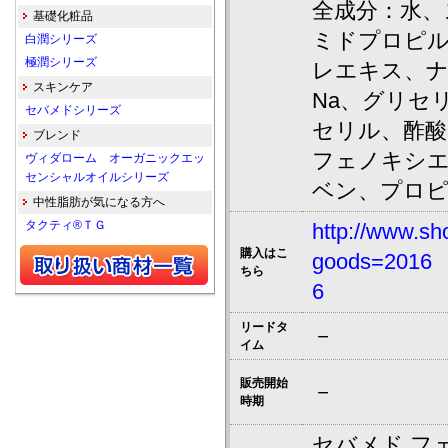
全成分：水、
基礎化粧品
ミドプロピ
白潤シリーズ
極潤シリーズ
レエキス、
スキンケア
Na、グリセ
セバメドシリーズ
セリル、酢酸
ブレンド
フェノキシ
ヴィダローム オーガニックエッ
センシャルオイルシリーズ
ベン、プロ
中性脂肪が気になる方へ
タクティ®ＴＧ
http://www.sh
購入はこ
goods=2016
ちら
6
リードタ
－
イム
販売開始
－
時期
セバメド フ