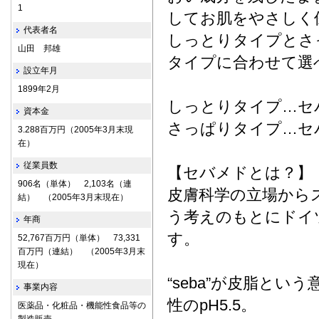
1
してお肌をやさしく
代表者名
しっとりタイプとさ
山田 邦雄
タイプに合わせて選
設立年月
1899年2月
しっとりタイプ…セ
資本金
さっぱりタイプ…セ
3.288百万円（2005年3月末現
在）
従業員数
【セバメドとは？】
906名（単体） 2,103名（連
皮膚科学の立場から
結） （2005年3月末現在）
う考えのもとにドイツ
年商
す。
52,767百万円（単体） 73,331
百万円（連結） （2005年3月末
現在）
“seba”が皮脂と
事業内容
性のpH5.5。
医薬品・化粧品・機能性食品等の