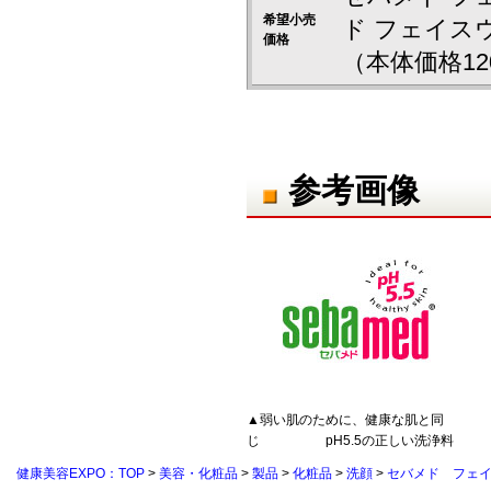
希望小売
ド フェイス
価格
（本体価格12
参考画像
▲弱い肌のために、健康な肌と同
じ pH5.5の正しい洗浄料
健康美容EXPO：TOP
>
美容・化粧品
>
製品
>
化粧品
>
洗顔
>
セバメド フェ