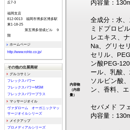
内容量：130m
丘7-3
福岡支店
全成分：水、
812-0013 福岡市博多区博多駅
東1-18-25
ミドプロピ
第五博多偕成ビル ９
階
レエキス、
ホームページ
Na、グリセ
http://www.rohto.co.jp/
セリル、PE
ン酸PEG-
その他の出展商材
ール、乳酸、
グルコサミン
ソルビン酸
フレックスパワー
内容物
フレックスパワーMSM
ン、香料、エ
（内容
フレックスパワープラス
量）
マッサージオイル
セバメド フ
ヴァダローム オーガニックマッ
サージオイルシリーズ
内容量：130m
メイクアップ
プロメディアルシリーズ