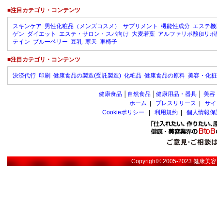
■注目カテゴリ・コンテンツ
スキンケア
男性化粧品（メンズコスメ）
サプリメント
機能性成分
エステ機
ゲン
ダイエット
エステ・サロン・スパ向け
大麦若葉
アルファリポ酸(αリポ
テイン
ブルーベリー
豆乳
寒天
車椅子
■注目カテゴリ・コンテンツ
決済代行
印刷
健康食品の製造(受託製造)
化粧品
健康食品の原料
美容・化粧
健康食品
│
自然食品
│
健康用品・器具
│
美容
ホーム
|
プレスリリース
|
サイ
Cookieポリシー
|
利用規約
|
個人情報保
Copyright© 2005-2023
健康美容