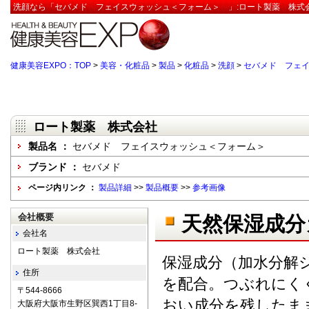
洗顔なら「セバメド フェイスウォッシュ＜フォーム＞ 」:ロート製薬 株式会
健康美容EXPO：TOP
>
美容・化粧品
>
製品
>
化粧品
>
洗顔
>
セバメド フェ
ロート製薬 株式会社
製品名 ：
セバメド フェイスウォッシュ＜フォーム＞
ブランド ：
セバメド
ページ内リンク ：
製品詳細
>>
製品概要
>>
参考画像
会社概要
天然保湿成分
会社名
ロート製薬 株式会社
保湿成分（加水分解
住所
を配合。つぶれにく
〒544-8666
おい成分を残したま
大阪府大阪市生野区巽西1丁目8-