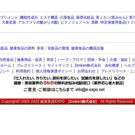
プリメント
機能性成分
エステ機器
介護食品
基礎化粧品
青ミカン(青みかん)
青汁
大麦若葉
アルファリポ酸(αリポ酸)
ピクノジェノール
黒酢
特定保健用食品(トク
化粧品
健康食品の原料
美容・化粧品の製造
健康食品の機器設備
自然食品
│
健康用品・器具
│
美容
│
ハーブ・アロマ
│
団体・学会
│
介護・福祉
│
ホーム
|
プレスリリース
|
サイトマップ
|
Zenken株式会社 会社概要
|
ヘルプ
ポリシー
|
利用規約
|
個人情報保護ポリシー
|
お問合わせ
|
プレスリリース・ニ
Copyright© 2005-2023
健康美容EXPO
[
Zenken株式会社
] All Rights Reserved.