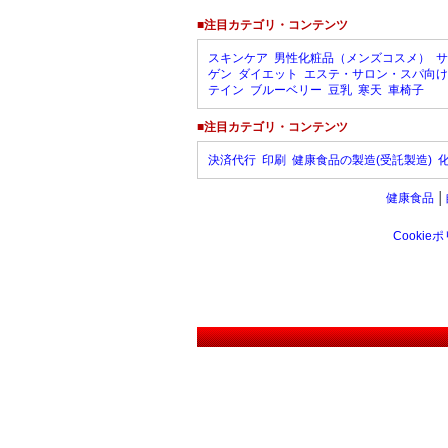
■注目カテゴリ・コンテンツ
スキンケア
男性化粧品（メンズコスメ）
サ
ゲン
ダイエット
エステ・サロン・スパ向け
テイン
ブルーベリー
豆乳
寒天
車椅子
■注目カテゴリ・コンテンツ
決済代行
印刷
健康食品の製造(受託製造)
健康食品
│
Cookie