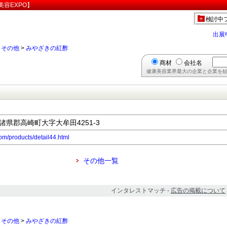
容EXPO】
検討中
出展
>
その他
>
みやざきの紅酢
商材
会社名
健康美容業界最大の企業と企業を結
北諸県郡高崎町大字大牟田4251-3
om/products/detail44.html
その他一覧
インタレストマッチ -
広告の掲載について
>
その他
>
みやざきの紅酢