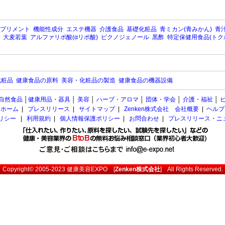
プリメント
機能性成分
エステ機器
介護食品
基礎化粧品
青ミカン(青みかん)
青汁
大麦若葉
アルファリポ酸(αリポ酸)
ピクノジェノール
黒酢
特定保健用食品(トク
化粧品
健康食品の原料
美容・化粧品の製造
健康食品の機器設備
自然食品
│
健康用品・器具
│
美容
│
ハーブ・アロマ
│
団体・学会
│
介護・福祉
│
ホーム
|
プレスリリース
|
サイトマップ
|
Zenken株式会社 会社概要
|
ヘルプ
ポリシー
|
利用規約
|
個人情報保護ポリシー
|
お問合わせ
|
プレスリリース・ニ
Copyright© 2005-2023
健康美容EXPO
[
Zenken株式会社
] All Rights Reserved.