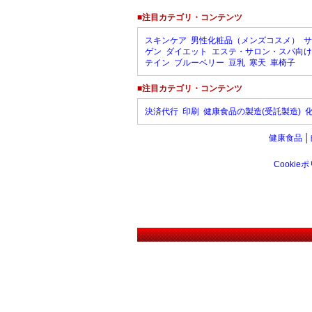
■注目カテゴリ・コンテンツ
スキンケア
男性化粧品（メンズコスメ）
サ
ゲン
ダイエット
エステ・サロン・スパ向け
テイン
ブルーベリー
豆乳
寒天
車椅子
■注目カテゴリ・コンテンツ
決済代行
印刷
健康食品の製造(受託製造)
健康食品
│
Cookie