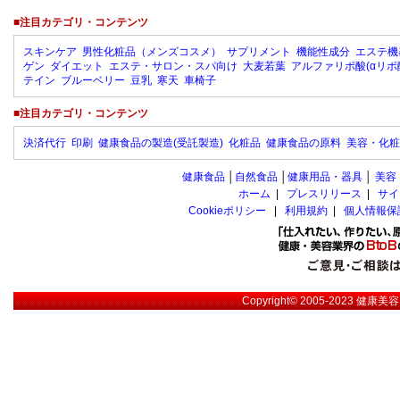
■注目カテゴリ・コンテンツ
スキンケア
男性化粧品（メンズコスメ）
サプリメント
機能性成分
エステ機
ゲン
ダイエット
エステ・サロン・スパ向け
大麦若葉
アルファリポ酸(αリポ
テイン
ブルーベリー
豆乳
寒天
車椅子
■注目カテゴリ・コンテンツ
決済代行
印刷
健康食品の製造(受託製造)
化粧品
健康食品の原料
美容・化粧
健康食品
│
自然食品
│
健康用品・器具
│
美容
ホーム
|
プレスリリース
|
サイ
Cookieポリシー
|
利用規約
|
個人情報保
Copyright© 2005-2023
健康美容