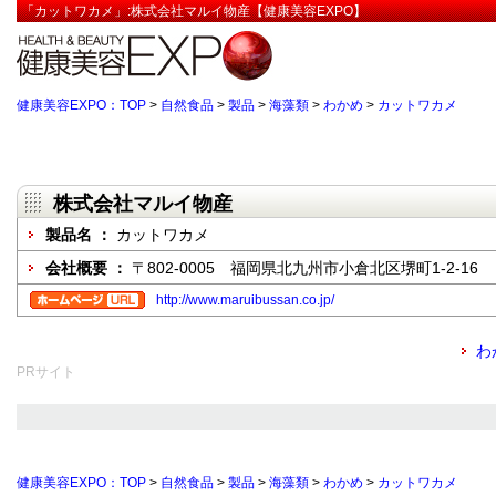
「カットワカメ」:株式会社マルイ物産【健康美容EXPO】
健康美容EXPO：TOP
>
自然食品
>
製品
>
海藻類
>
わかめ
>
カットワカメ
株式会社マルイ物産
製品名 ：
カットワカメ
会社概要 ：
〒802-0005 福岡県北九州市小倉北区堺町1-2-16
http://www.maruibussan.co.jp/
わ
PRサイト
健康美容EXPO：TOP
>
自然食品
>
製品
>
海藻類
>
わかめ
>
カットワカメ