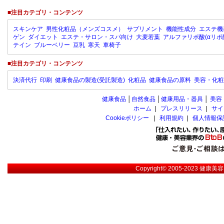
■注目カテゴリ・コンテンツ
スキンケア
男性化粧品（メンズコスメ）
サプリメント
機能性成分
エステ機
ゲン
ダイエット
エステ・サロン・スパ向け
大麦若葉
アルファリポ酸(αリポ
テイン
ブルーベリー
豆乳
寒天
車椅子
■注目カテゴリ・コンテンツ
決済代行
印刷
健康食品の製造(受託製造)
化粧品
健康食品の原料
美容・化粧
健康食品
│
自然食品
│
健康用品・器具
│
美容
ホーム
|
プレスリリース
|
サイ
Cookieポリシー
|
利用規約
|
個人情報保
Copyright© 2005-2023
健康美容