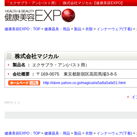
「エクサブラ・アン(バスト用）」:株式会社マジカル【健康美容EXPO】
健康美容EXPO：TOP
>
健康器具・用品
>
製品
>
衣類
>
インナーウェア(下着)
>
株式会社マジカル
製品名 ：
エクサブラ・アン(バスト用）
会社概要 ：
〒169-0075 東京都新宿区高田馬場3-8-5
http://store.yahoo.co.jp/magical/a5a8a5afa51.html
イ
PRサイト
健康美容EXPO：TOP
>
健康器具・用品
>
製品
>
衣類
>
インナーウェア(下着)
>