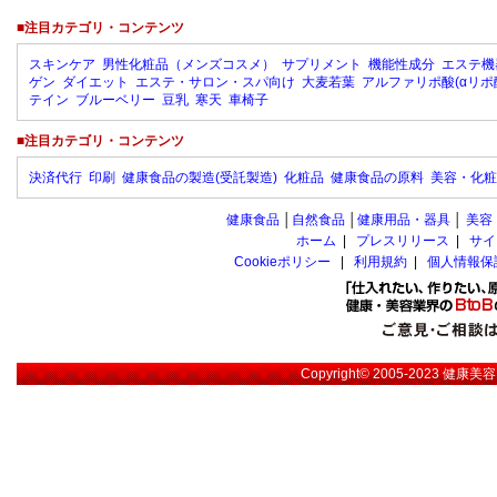
■注目カテゴリ・コンテンツ
スキンケア
男性化粧品（メンズコスメ）
サプリメント
機能性成分
エステ機
ゲン
ダイエット
エステ・サロン・スパ向け
大麦若葉
アルファリポ酸(αリポ
テイン
ブルーベリー
豆乳
寒天
車椅子
■注目カテゴリ・コンテンツ
決済代行
印刷
健康食品の製造(受託製造)
化粧品
健康食品の原料
美容・化粧
健康食品
│
自然食品
│
健康用品・器具
│
美容
ホーム
|
プレスリリース
|
サイ
Cookieポリシー
|
利用規約
|
個人情報保
Copyright© 2005-2023
健康美容