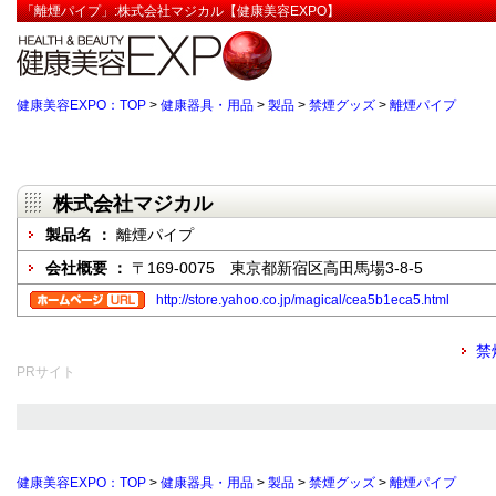
「離煙パイプ」:株式会社マジカル【健康美容EXPO】
健康美容EXPO：TOP
>
健康器具・用品
>
製品
>
禁煙グッズ
>
離煙パイプ
株式会社マジカル
製品名 ：
離煙パイプ
会社概要 ：
〒169-0075 東京都新宿区高田馬場3-8-5
http://store.yahoo.co.jp/magical/cea5b1eca5.html
禁
PRサイト
健康美容EXPO：TOP
>
健康器具・用品
>
製品
>
禁煙グッズ
>
離煙パイプ