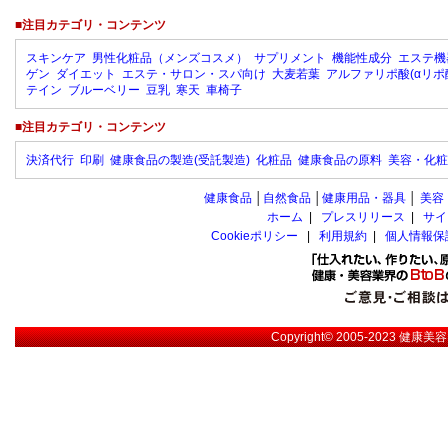
■注目カテゴリ・コンテンツ
スキンケア
男性化粧品（メンズコスメ）
サプリメント
機能性成分
エステ機
ゲン
ダイエット
エステ・サロン・スパ向け
大麦若葉
アルファリポ酸(αリポ
テイン
ブルーベリー
豆乳
寒天
車椅子
■注目カテゴリ・コンテンツ
決済代行
印刷
健康食品の製造(受託製造)
化粧品
健康食品の原料
美容・化粧
健康食品
│
自然食品
│
健康用品・器具
│
美容
ホーム
|
プレスリリース
|
サイ
Cookieポリシー
|
利用規約
|
個人情報保
Copyright© 2005-2023
健康美容