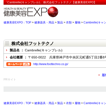
「Cambrelle(キャンブレル)」:株式会社フットテクノ【健康美容EXPO】
健康美容EXPO：TOP
>
健康器具・用品
>
製品
>
衣類
>
履物
>
Cambrelle(キ
株式会社フットテクノ
製品名 ：
Cambrelle(キャンブレル)
会社概要 ：
〒650-0022 兵庫県神戸市中央区元町通5丁目2番8
http://www.foottechno.co.jp/
履
PRサイト
健康美容EXPO：TOP
>
健康器具・用品
>
製品
>
衣類
>
履物
>
Cambrelle(キ