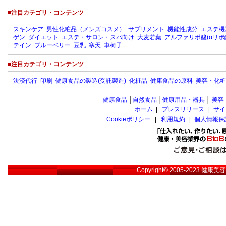
■注目カテゴリ・コンテンツ
スキンケア
男性化粧品（メンズコスメ）
サプリメント
機能性成分
エステ機
ゲン
ダイエット
エステ・サロン・スパ向け
大麦若葉
アルファリポ酸(αリポ
テイン
ブルーベリー
豆乳
寒天
車椅子
■注目カテゴリ・コンテンツ
決済代行
印刷
健康食品の製造(受託製造)
化粧品
健康食品の原料
美容・化粧
健康食品
│
自然食品
│
健康用品・器具
│
美容
ホーム
|
プレスリリース
|
サイ
Cookieポリシー
|
利用規約
|
個人情報保
Copyright© 2005-2023
健康美容