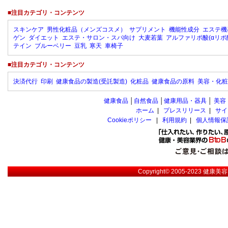
■注目カテゴリ・コンテンツ
スキンケア
男性化粧品（メンズコスメ）
サプリメント
機能性成分
エステ機
ゲン
ダイエット
エステ・サロン・スパ向け
大麦若葉
アルファリポ酸(αリポ
テイン
ブルーベリー
豆乳
寒天
車椅子
■注目カテゴリ・コンテンツ
決済代行
印刷
健康食品の製造(受託製造)
化粧品
健康食品の原料
美容・化粧
健康食品
│
自然食品
│
健康用品・器具
│
美容
ホーム
|
プレスリリース
|
サイ
Cookieポリシー
|
利用規約
|
個人情報保
Copyright© 2005-2023
健康美容