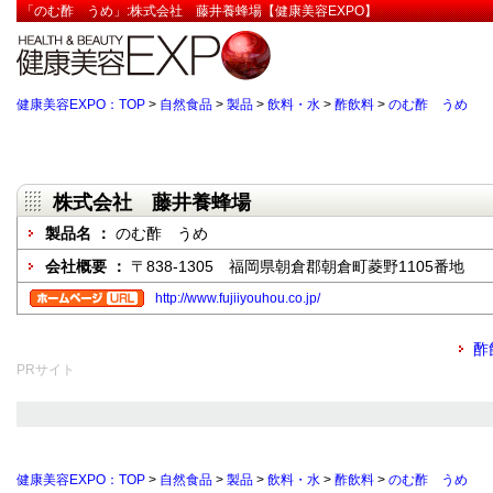
「のむ酢 うめ」:株式会社 藤井養蜂場【健康美容EXPO】
健康美容EXPO：TOP
>
自然食品
>
製品
>
飲料・水
>
酢飲料
>
のむ酢 うめ
株式会社 藤井養蜂場
製品名 ：
のむ酢 うめ
会社概要 ：
〒838-1305 福岡県朝倉郡朝倉町菱野1105番地
http://www.fujiiyouhou.co.jp/
酢
PRサイト
健康美容EXPO：TOP
>
自然食品
>
製品
>
飲料・水
>
酢飲料
>
のむ酢 うめ