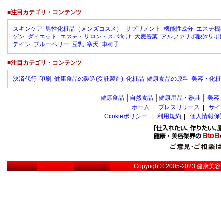
■注目カテゴリ・コンテンツ
スキンケア
男性化粧品（メンズコスメ）
サプリメント
機能性成分
エステ機
ゲン
ダイエット
エステ・サロン・スパ向け
大麦若葉
アルファリポ酸(αリポ
テイン
ブルーベリー
豆乳
寒天
車椅子
■注目カテゴリ・コンテンツ
決済代行
印刷
健康食品の製造(受託製造)
化粧品
健康食品の原料
美容・化粧
健康食品
│
自然食品
│
健康用品・器具
│
美容
ホーム
|
プレスリリース
|
サイ
Cookieポリシー
|
利用規約
|
個人情報保
Copyright© 2005-2023
健康美容