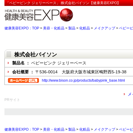
「ベビーピンク ジェリーベース」:株式会社バイソン【健康美容EXPO】
健康美容EXPO：TOP
>
美容・化粧品
>
製品
>
化粧品
>
メイクアップ
>
ベビーピ
株式会社バイソン
製品名 ：
ベビーピンク ジェリーベース
会社概要 ：
〒536-0014 大阪府大阪市城東区鴫野西5-19-38
http://www.bison.co.jp/products/babypink_base.html
メ
PRサイト
健康美容EXPO：TOP
>
美容・化粧品
>
製品
>
化粧品
>
メイクアップ
>
ベビーピ