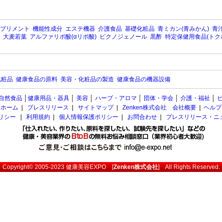
プリメント
機能性成分
エステ機器
介護食品
基礎化粧品
青ミカン(青みかん)
青汁
大麦若葉
アルファリポ酸(αリポ酸)
ピクノジェノール
黒酢
特定保健用食品(トク
化粧品
健康食品の原料
美容・化粧品の製造
健康食品の機器設備
自然食品
│
健康用品・器具
│
美容
│
ハーブ・アロマ
│
団体・学会
│
介護・福祉
│
ホーム
|
プレスリリース
|
サイトマップ
|
Zenken株式会社 会社概要
|
ヘルプ
ポリシー
|
利用規約
|
個人情報保護ポリシー
|
お問合わせ
|
プレスリリース・ニ
Copyright© 2005-2023
健康美容EXPO
[
Zenken株式会社
] All Rights Reserved.