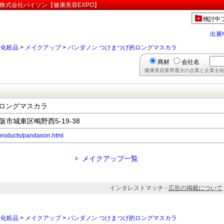
株式会社バイソン【健康美容EXPO】
検討中
出展
>
化粧品
>
メイクアップ
>
パンダノン つけまつげ的ロングマスカラ
商材
会社名
健康美容業界最大の企業と企業を結
的ロングマスカラ
大阪市城東区鴫野西5-19-38
/products/pandanon.html
メイクアップ一覧
インタレストマッチ -
広告の掲載について
>
化粧品
>
メイクアップ
>
パンダノン つけまつげ的ロングマスカラ