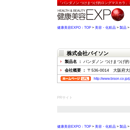
「パンダノン つけまつげ的ロングマスカラ」:
健康美容EXPO：TOP
>
美容・化粧品
>
製品
株式会社バイソン
製品名 ：
パンダノン つけまつげ
会社概要 ：
〒536-0014 大阪府
http://www.bison.co.jp
PRサイト
健康美容EXPO：TOP
>
美容・化粧品
>
製品