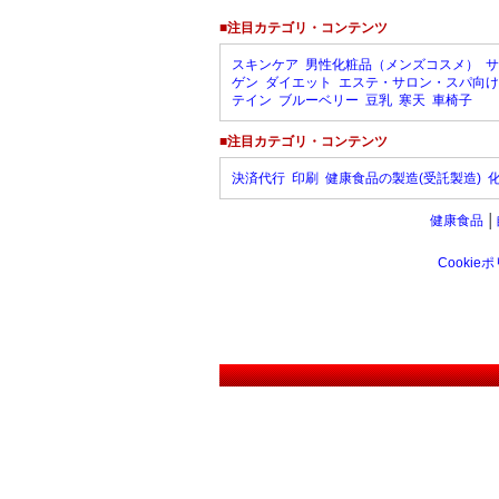
■注目カテゴリ・コンテンツ
スキンケア
男性化粧品（メンズコスメ）
サ
ゲン
ダイエット
エステ・サロン・スパ向け
テイン
ブルーベリー
豆乳
寒天
車椅子
■注目カテゴリ・コンテンツ
決済代行
印刷
健康食品の製造(受託製造)
健康食品
│
Cookie