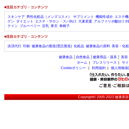
■注目カテゴリ・コンテンツ
スキンケア
男性化粧品（メンズコスメ）
サプリメント
機能性成分
エステ機
ゲン
ダイエット
エステ・サロン・スパ向け
大麦若葉
アルファリポ酸(αリポ
テイン
ブルーベリー
豆乳
寒天
車椅子
■注目カテゴリ・コンテンツ
決済代行
印刷
健康食品の製造(受託製造)
化粧品
健康食品の原料
美容・化粧
健康食品
│
自然食品
│
健康用品・器具
│
美容
ホーム
|
プレスリリース
|
サイ
Cookieポリシー
|
利用規約
|
個人情報保
Copyright© 2005-2023
健康美容