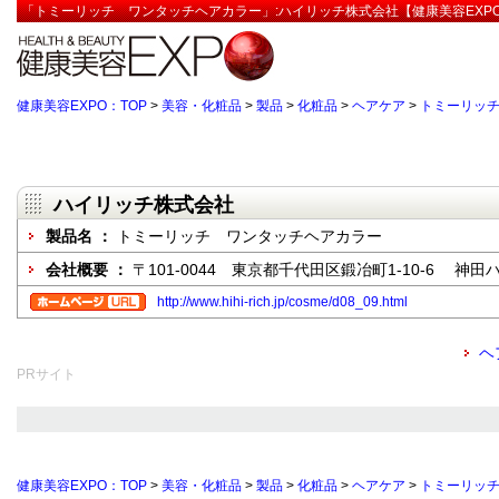
「トミーリッチ ワンタッチヘアカラー」:ハイリッチ株式会社【健康美容EXP
健康美容EXPO：TOP
>
美容・化粧品
>
製品
>
化粧品
>
ヘアケア
>
トミーリッ
ハイリッチ株式会社
製品名 ：
トミーリッチ ワンタッチヘアカラー
会社概要 ：
〒101-0044 東京都千代田区鍛冶町1-10-6 神
http://www.hihi-rich.jp/cosme/d08_09.html
ヘ
PRサイト
健康美容EXPO：TOP
>
美容・化粧品
>
製品
>
化粧品
>
ヘアケア
>
トミーリッ