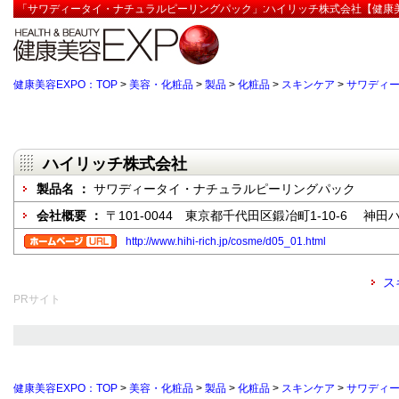
「サワディータイ・ナチュラルピーリングパック」:ハイリッチ株式会社【健康美
健康美容EXPO：TOP
>
美容・化粧品
>
製品
>
化粧品
>
スキンケア
>
サワディ
ハイリッチ株式会社
製品名 ：
サワディータイ・ナチュラルピーリングパック
会社概要 ：
〒101-0044 東京都千代田区鍛冶町1-10-6 神
http://www.hihi-rich.jp/cosme/d05_01.html
ス
PRサイト
健康美容EXPO：TOP
>
美容・化粧品
>
製品
>
化粧品
>
スキンケア
>
サワディ