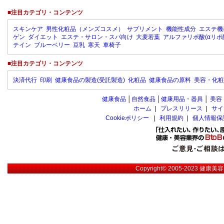
■注目カテゴリ・コンテンツ
スキンケア
男性化粧品（メンズコスメ）
サプリメント
機能性成分
エステ機
ゲン
ダイエット
エステ・サロン・スパ向け
大麦若葉
アルファリポ酸(αリポ
テイン
ブルーベリー
豆乳
寒天
車椅子
■注目カテゴリ・コンテンツ
決済代行
印刷
健康食品の製造(受託製造)
化粧品
健康食品の原料
美容・化粧
健康食品
│
自然食品
│
健康用品・器具
│
美容
ホーム
|
プレスリリース
|
サイ
Cookieポリシー
|
利用規約
|
個人情報保
Copyright© 2005-2023
健康美容