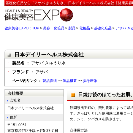
基礎化粧品なら「アサバ きゅうり水」:日本デイリーヘルス株式会社【健康美容E
健康美容EXPO：TOP
>
美容・化粧品
>
製品
>
化粧品
>
基礎化粧品
>
アサバ き
日本デイリーヘルス株式会社
製品名 ：
アサバ きゅうり水
ブランド ：
アサバ
ページ内リンク ：
製品詳細
>>
製品概要
>>
参考画像
会社概要
日焼け後のほてったお肌
会社名
静岡県浅羽町の、契約農家によって栽
日本デイリーヘルス株式会社
す。さっぱりとした使用感は夏用ロー
住所
め、シミ、ソバカスを防ぎます。
〒151-0051
◎使用方法
東京都渋谷区千駄ヶ谷5-27-7 日