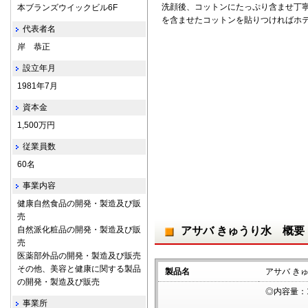
洗顔後、コットンにたっぷり含ませ丁
本ブランズウイックビル6F
を含ませたコットンを貼りつければホ
代表者名
岸 恭正
設立年月
1981年7月
資本金
1,500万円
従業員数
60名
事業内容
健康自然食品の開発・製造及び販
売
自然派化粧品の開発・製造及び販
アサバ きゅうり水 概要
売
医薬部外品の開発・製造及び販売
その他、美容と健康に関する製品
製品名
アサバ き
の開発・製造及び販売
◎内容量：1
事業所