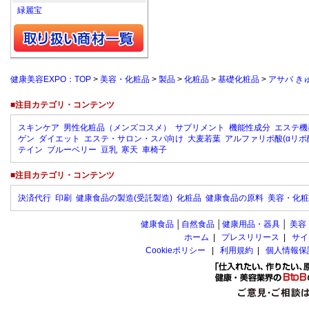
緑麗宝
健康美容EXPO：TOP
>
美容・化粧品
>
製品
>
化粧品
>
基礎化粧品
>
アサバ き
■注目カテゴリ・コンテンツ
スキンケア
男性化粧品（メンズコスメ）
サプリメント
機能性成分
エステ機
ゲン
ダイエット
エステ・サロン・スパ向け
大麦若葉
アルファリポ酸(αリポ
テイン
ブルーベリー
豆乳
寒天
車椅子
■注目カテゴリ・コンテンツ
決済代行
印刷
健康食品の製造(受託製造)
化粧品
健康食品の原料
美容・化粧
健康食品
│
自然食品
│
健康用品・器具
│
美容
ホーム
|
プレスリリース
|
サイ
Cookieポリシー
|
利用規約
|
個人情報保