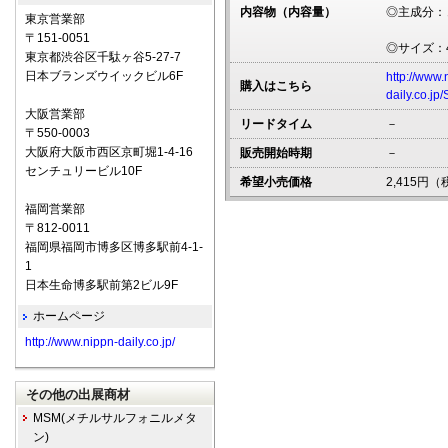
内容物（内容量）
◎主成分：
東京営業部
〒151-0051
◎サイズ：48
東京都渋谷区千駄ヶ谷5-27-7
日本ブランズウイックビル6F
http://www.
購入はこちら
daily.co.jp
大阪営業部
リードタイム
－
〒550-0003
大阪府大阪市西区京町堀1-4-16
販売開始時期
－
センチュリービル10F
希望小売価格
2,415円
福岡営業部
〒812-0011
福岡県福岡市博多区博多駅前4-1-
1
日本生命博多駅前第2ビル9F
ホームページ
http://www.nippn-daily.co.jp/
その他の出展商材
MSM(メチルサルフォニルメタ
ン)