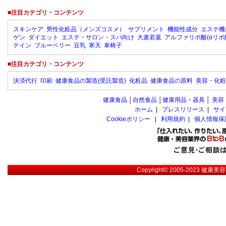
■注目カテゴリ・コンテンツ
スキンケア
男性化粧品（メンズコスメ）
サプリメント
機能性成分
エステ機
ゲン
ダイエット
エステ・サロン・スパ向け
大麦若葉
アルファリポ酸(αリポ
テイン
ブルーベリー
豆乳
寒天
車椅子
■注目カテゴリ・コンテンツ
決済代行
印刷
健康食品の製造(受託製造)
化粧品
健康食品の原料
美容・化粧
健康食品
│
自然食品
│
健康用品・器具
│
美容
ホーム
|
プレスリリース
|
サイ
Cookieポリシー
|
利用規約
|
個人情報保
Copyright© 2005-2023
健康美容