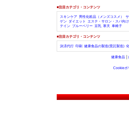
■注目カテゴリ・コンテンツ
スキンケア
男性化粧品（メンズコスメ）
サ
ゲン
ダイエット
エステ・サロン・スパ向け
テイン
ブルーベリー
豆乳
寒天
車椅子
■注目カテゴリ・コンテンツ
決済代行
印刷
健康食品の製造(受託製造)
健康食品
│
Cookie