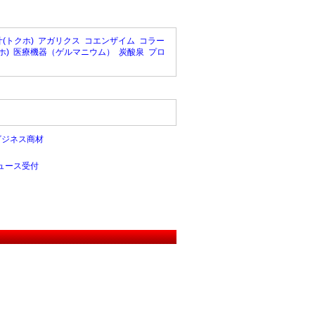
(トクホ)
アガリクス
コエンザイム
コラー
ホ)
医療機器（ゲルマニウム）
炭酸泉
プロ
ビジネス商材
ュース受付