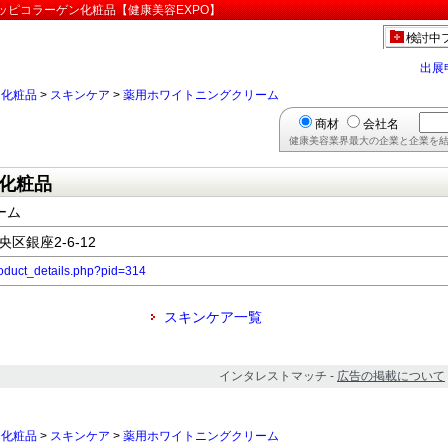
ッピコラーゲン化粧品【健康美容EXPO】
検討中
出展
>
化粧品
>
スキンケア
>
薬用ホワイトニングクリーム
商材
会社名
健康美容業界最大の企業と企業を結
化粧品
ーム
央区銀座2-6-12
product_details.php?pid=314
スキンケア一覧
インタレストマッチ -
広告の掲載について
>
化粧品
>
スキンケア
>
薬用ホワイトニングクリーム