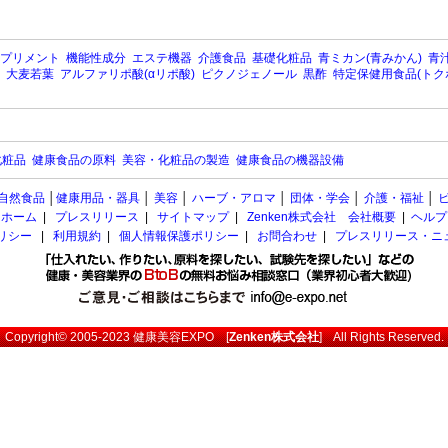
プリメント
機能性成分
エステ機器
介護食品
基礎化粧品
青ミカン(青みかん)
青汁
大麦若葉
アルファリポ酸(αリポ酸)
ピクノジェノール
黒酢
特定保健用食品(トク
化粧品
健康食品の原料
美容・化粧品の製造
健康食品の機器設備
自然食品
│
健康用品・器具
│
美容
│
ハーブ・アロマ
│
団体・学会
│
介護・福祉
│
ホーム
|
プレスリリース
|
サイトマップ
|
Zenken株式会社 会社概要
|
ヘルプ
ポリシー
|
利用規約
|
個人情報保護ポリシー
|
お問合わせ
|
プレスリリース・ニ
Copyright© 2005-2023
健康美容EXPO
[
Zenken株式会社
] All Rights Reserved.