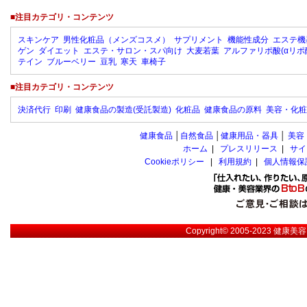
■注目カテゴリ・コンテンツ
スキンケア
男性化粧品（メンズコスメ）
サプリメント
機能性成分
エステ機
ゲン
ダイエット
エステ・サロン・スパ向け
大麦若葉
アルファリポ酸(αリポ
テイン
ブルーベリー
豆乳
寒天
車椅子
■注目カテゴリ・コンテンツ
決済代行
印刷
健康食品の製造(受託製造)
化粧品
健康食品の原料
美容・化粧
健康食品
│
自然食品
│
健康用品・器具
│
美容
ホーム
|
プレスリリース
|
サイ
Cookieポリシー
|
利用規約
|
個人情報保
Copyright© 2005-2023
健康美容