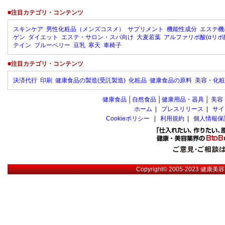
■注目カテゴリ・コンテンツ
スキンケア
男性化粧品（メンズコスメ）
サプリメント
機能性成分
エステ機
ゲン
ダイエット
エステ・サロン・スパ向け
大麦若葉
アルファリポ酸(αリポ
テイン
ブルーベリー
豆乳
寒天
車椅子
■注目カテゴリ・コンテンツ
決済代行
印刷
健康食品の製造(受託製造)
化粧品
健康食品の原料
美容・化粧
健康食品
│
自然食品
│
健康用品・器具
│
美容
ホーム
|
プレスリリース
|
サイ
Cookieポリシー
|
利用規約
|
個人情報保
Copyright© 2005-2023
健康美容