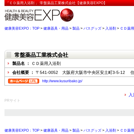
「ＣＤ薬用入浴剤 」:常盤薬品工業株式会社【健康美容EXPO】
健康美容EXPO：TOP
>
健康器具・用品
>
製品
>
バスグッズ
>
入浴剤
>
ＣＤ薬
常盤薬品工業株式会社
製品名 ：
ＣＤ薬用入浴剤
会社概要 ：
〒541-0052 大阪府大阪市中央区安土町3-5-12
http://www.kusuribako.jp/
入
PRサイト
健康美容EXPO：TOP
>
健康器具・用品
>
製品
>
バスグッズ
>
入浴剤
>
ＣＤ薬