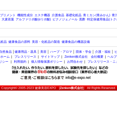
プリメント
機能性成分
エステ機器
介護食品
基礎化粧品
青ミカン(青みかん)
青汁
大麦若葉
アルファリポ酸(αリポ酸)
ピクノジェノール
黒酢
特定保健用食品(トク
化粧品
健康食品の原料
美容・化粧品の製造
健康食品の機器設備
自然食品
│
健康用品・器具
│
美容
│
ハーブ・アロマ
│
団体・学会
│
介護・福祉
│
ホーム
|
プレスリリース
|
サイトマップ
|
Zenken株式会社 会社概要
|
ヘルプ
ポリシー
|
利用規約
|
個人情報保護ポリシー
|
お問合わせ
|
プレスリリース・ニ
Copyright© 2005-2023
健康美容EXPO
[
Zenken株式会社
] All Rights Reserved.