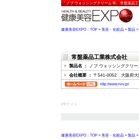
「ノブ ウォッシングクリーム III」:常盤薬品
健康美容EXPO：TOP
>
美容・化粧品
>
製品
常盤薬品工業株式会社
製品名 ：
ノブ ウォッシングクリーム 
会社概要 ：
〒541-0052 大阪
http://www.nov.jp/
PRサイト
健康美容EXPO：TOP
>
美容・化粧品
>
製品