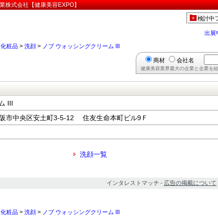
工業株式会社【健康美容EXPO】
検討中
出展
>
化粧品
>
洗顔
>
ノブ ウォッシングクリーム III
商材
会社名
健康美容業界最大の企業と企業を結
III
府大阪市中央区安土町3-5-12 住友生命本町ビル9Ｆ
洗顔一覧
インタレストマッチ -
広告の掲載について
>
化粧品
>
洗顔
>
ノブ ウォッシングクリーム III