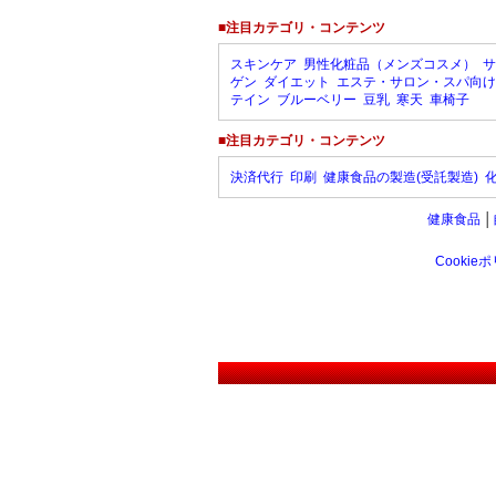
■注目カテゴリ・コンテンツ
スキンケア
男性化粧品（メンズコスメ）
サ
ゲン
ダイエット
エステ・サロン・スパ向け
テイン
ブルーベリー
豆乳
寒天
車椅子
■注目カテゴリ・コンテンツ
決済代行
印刷
健康食品の製造(受託製造)
健康食品
│
Cookie